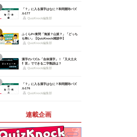
「？」に入る漢字はなに？和同開珎パズ
ル177
QuizKnock編集部
ふくらP×東問「海派？山派？」「どっち
も怖い」【QuizKnock雑談中】
QuizKnock編集部
漢字のパズル「合体漢字」！「又火土火
忄言」でできる二字熟語は？
QuizKnock編集部
「？」に入る漢字はなに？和同開珎パズ
ル176
QuizKnock編集部
連載企画