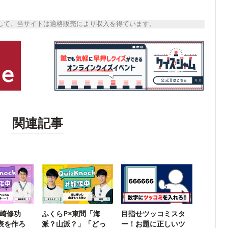
トとして、当サイトは適格販売により収入を得ています。
関連記事
鶴崎修功
ふくらP×東問「海
目指せツッコミスタ
r表を作ろ
派？山派？」「どっ
ー！お題に正しいツ