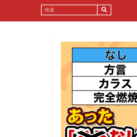
謎解き
コラム
常識
理系