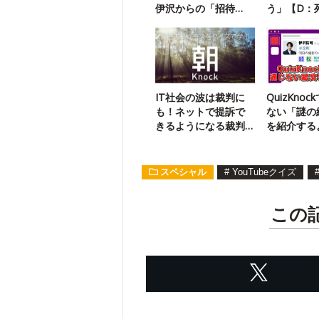
伊沢からの「招待
う」【D：
状」が届いたようで
べない】
す
IT社会の波は裁判に
QuizKno
も！ネットで提訴で
ない「謎の
きるようになる裁判
を紹介する
はどれ？
須貝】
スペシャル
#
YouTubeクイズ
この