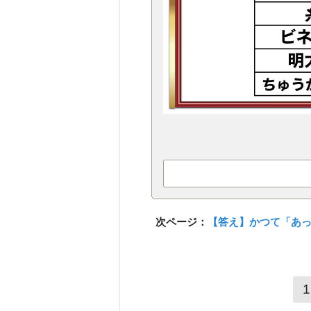
次ページ：
【答え】かつて「あ
1