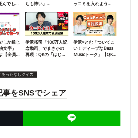
死んでも食
ちも怖い」
ッコミを入れよう
【QuizKnock雑談中】
【超インテリ版】
ckでしか通じ
伊沢拓司「100万人記
伊沢×とむ「ついてこ
絵文字」
念動画」でまさかの
い！ディープなBass
よ【全員
再現！QKの「はじま
Musicトーク」【QK
りの誤答」
雑談中】
#
あったなしクイズ
記事をSNSでシェア