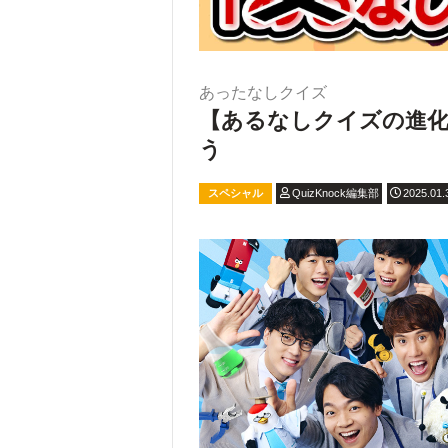
あったなしクイズ
【あるなしクイズの進
う
スペシャル
QuizKnock編集部
2025.01.