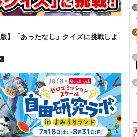
2
3
化版】「あったなし」クイズに挑戦しよ
4
31
5