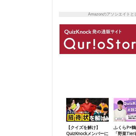
Amazonのアソシエイ
【クイズを解け】
ふくらP×
QuizKnockメンバーに
「野菜Tie