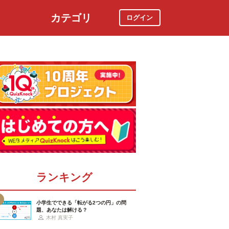
カテゴリ
ログイン
社会
スポーツ
時事ニュース
特集
ランキング
小学生でできる「転がる2つの円」の問
題、あなたは解ける？
木村 真実子