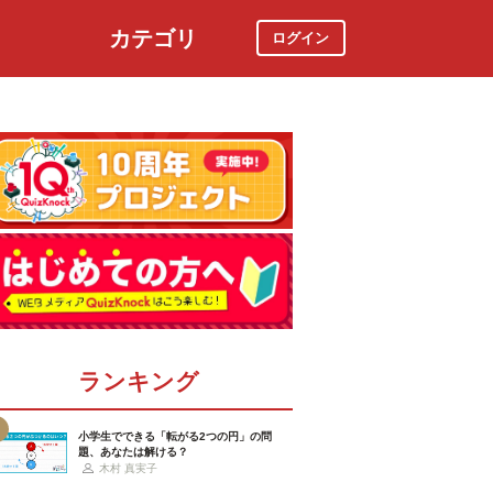
カテゴリ
ログイン
社会
スポーツ
時事ニュース
特集
ランキング
小学生でできる「転がる2つの円」の問
題、あなたは解ける？
木村 真実子