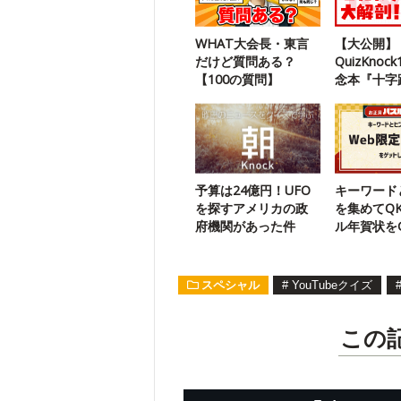
WHAT大会長・東言
【大公開】
だけど質問ある？
QuizKnoc
【100の質問】
念本『十字
謎解きが隠
ました
予算は24億円！UFO
キーワード
を探すアメリカの政
を集めてQ
府機関があった件
ル年賀状を
【お正月パ
スペシャル
#
YouTubeクイズ
この