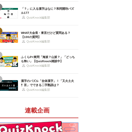
「？」に入る漢字はなに？和同開珎パズ
ル177
QuizKnock編集部
WHAT大会長・東言だけど質問ある？
【100の質問】
QuizKnock編集部
ふくらP×東問「海派？山派？」「どっち
も怖い」【QuizKnock雑談中】
QuizKnock編集部
漢字のパズル「合体漢字」！「又火土火
忄言」でできる二字熟語は？
QuizKnock編集部
連載企画