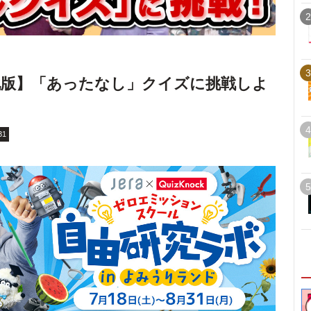
2
3
化版】「あったなし」クイズに挑戦しよ
4
31
5