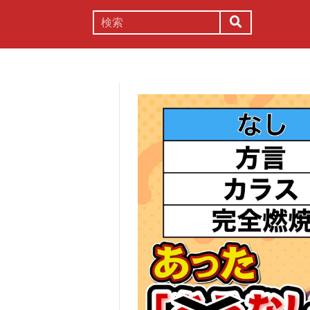
謎解き
コラム
常識
理系