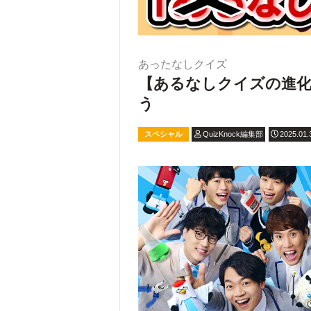
あったなしクイズ
【あるなしクイズの進
う
スペシャル
QuizKnock編集部
2025.01.