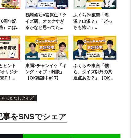
鶴崎修功×宮原仁「ク
ふくらP×東問「海
k10周年記
イズ研、オタクすぎ
派？山派？」「どっ
路』には
るかなと思ってた
ちも怖い」
されてい
（失礼）」
【QuizKnock雑談中】
とヒント
東問×チャンイケ「キ
ふくらP×東言「僕
Kオリジナ
ング・オブ・雑談」
ら、クイズ以外の共
GET！
【QK雑談中#17】
通点ある？」【QK雑
ズルSP】
談中#62】
#
あったなしクイズ
記事をSNSでシェア