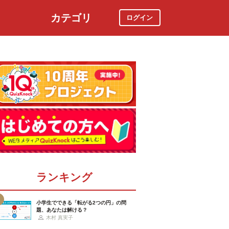
カテゴリ
ログイン
社会
スポーツ
時事ニュース
特集
ランキング
小学生でできる「転がる2つの円」の問
題、あなたは解ける？
木村 真実子