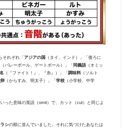
らそれぞれ「
アジアの国
（タイ、インド）」「後ろに
る
（バレーボール、ゲートボール）」「
同義語
（オミッ
名
（『ファイト！』、『糸』）」「
調味料
（ソルト
魚卵
（からすみ、明太子）」「
学校
（小学校、中学
いった意味の英語（omit）で、カット（cut）と同じよ
ソラシ
の順に並んでいました。それに気づけたあなたは