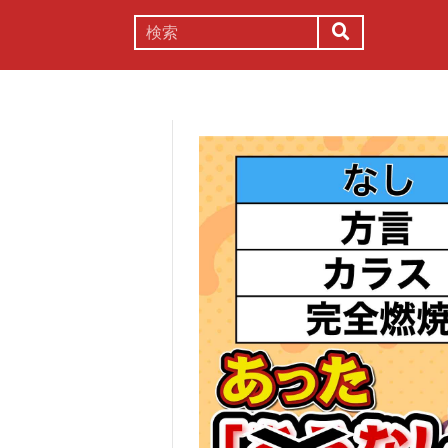
謎解き
コラム
常識
理系