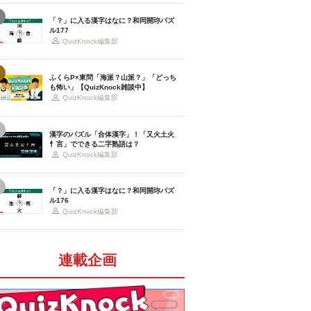
「？」に入る漢字はなに？和同開珎パズ
ル177
QuizKnock編集部
ふくらP×東問「海派？山派？」「どっち
も怖い」【QuizKnock雑談中】
QuizKnock編集部
漢字のパズル「合体漢字」！「又火土火
忄言」でできる二字熟語は？
QuizKnock編集部
「？」に入る漢字はなに？和同開珎パズ
ル176
QuizKnock編集部
連載企画