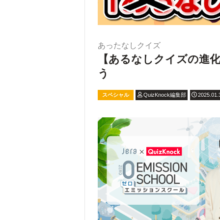
あったなしクイズ
【あるなしクイズの進
う
スペシャル
QuizKnock編集部
2025.01.