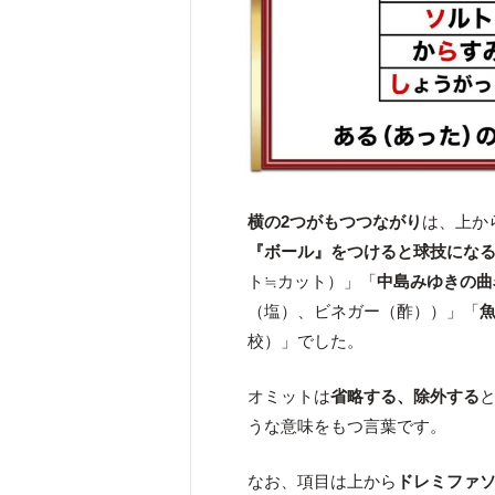
横の2つがもつつながり
は、上か
『ボール』をつけると球技にな
ト≒カット）」「
中島みゆきの曲
（塩）、ビネガー（酢））」「
校）」でした。
オミットは
省略する、除外する
と
うな意味をもつ言葉です。
なお、項目は上から
ドレミファ