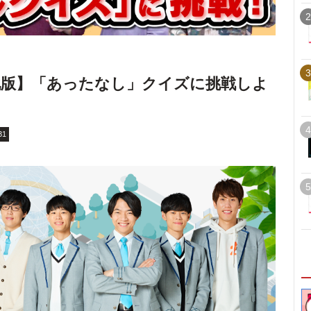
2
3
化版】「あったなし」クイズに挑戦しよ
4
31
5