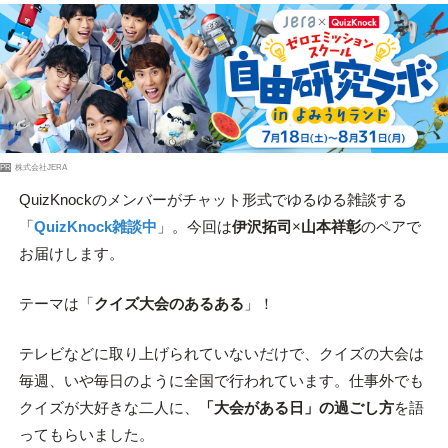
PR
株式会社JERA
QuizKnockのメンバーがチャット形式でゆるゆる雑談する
「
QuizKnock雑談中
」。今回は
伊沢拓司
×
山本祥彰
のペアで
お届けします。
テーマは「
クイズ大会のあるある
」！
テレビなどに取り上げられていないだけで、クイズの大会は
毎週、いや毎日のように全国で行われています。仕事外でも
クイズが大好きな二人に、
「大会がある日」の過ごし方
を語
ってもらいました。