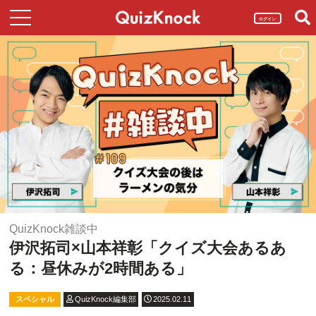
ログイン
QuizKnock雑談中
伊沢拓司×山本祥彰「クイズ大会あるあ
る：昼休みが2時間ある」
スペシャル
QuizKnock編集部
2025.02.11