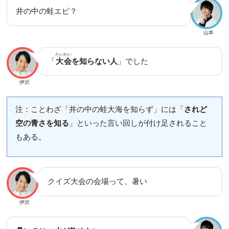
井の中の蛙エピ？
山本
たいかい
「
大会
を知らない人
」でした
伊沢
注：ことわざ「井の中の蛙大海を知らず」には「
されど
空の青さを知る
」といった言い回しが付け足されること
もある。
クイズ大会の会場って、暑い
伊沢