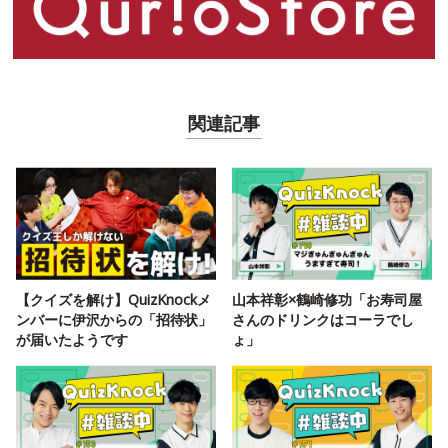
関連記事
【クイズを解け】QuizKnockメ
山本祥彰×鶴崎修功「お寿司屋
ンバーに伊沢からの「招待状」
さんのドリンクはコーラでし
が届いたようです
ょ」