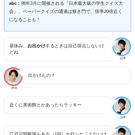
abc：
例年3月に開催される「日本最大級の学生クイズ大
会」。ペーパークイズの通過は狭き門で、倍率20倍近く
になることも！
昼休み、
お出かけ
するときは自己採点しないけ
どね
山本
出かけんの？
伊沢
近くに美術館とかあったらラッキー
山本
江戸川競艇場もある（1回しか行ったことないけ