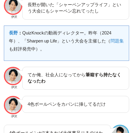
長野が開いた「シャーペンアップライフ」とい
う大会にもシャーペン忘れてったし
伊沢
長野
：
QuizKnockの動画ディレクター。昨年（2024
年）、「Sharpen up Life」という大会を主催した（
問題集
も好評発売中）。
てか俺、社会人になってから
筆箱すら持たなく
なったわ
伊沢
4色ボールペンをカバンに挿してるだけ
伊沢
4色ボールペンが1本あれば大体事足りるのはわ