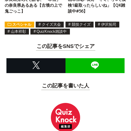
の奈良県あるある【古墳の上で
検1級取ったらしいね」【QK雑
鬼ごっこ】
談中#56】
スペシャル
#
クイズ大会
#
競技クイズ
#
伊沢拓司
#
山本祥彰
#
QuizKnock雑談中
この記事をSNSでシェア
この記事を書いた人