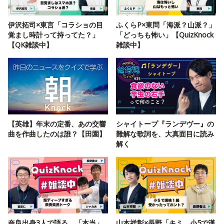
伊沢拓司×東言「コラショの目
ふくらP×東問「海派？山派？」
覚まし時計って持ってた？」
「どっちも怖い」【QuizKnock
【QK雑談中】
雑談中】
【英雄】年末の定番、あの交響
シャイトープ『ランデヴー』の
曲を作曲したのは誰？【田園】
難解な歌詞を、大真面目に読み
解く
奈良出身3人で語る、「本当」
山本祥彰×長野「キミ、小5で漢