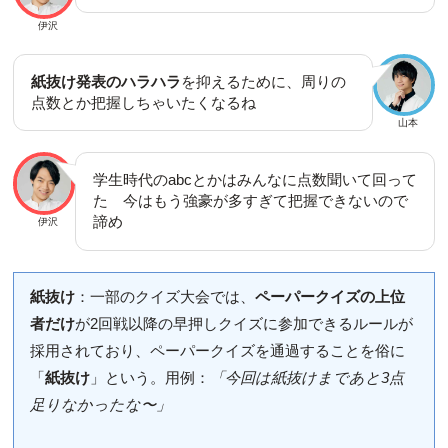
伊沢
紙抜け発表のハラハラ
を抑えるために、周りの
点数とか把握しちゃいたくなるね
山本
学生時代のabcとかはみんなに点数聞いて回って
た 今はもう強豪が多すぎて把握できないので
諦め
伊沢
紙抜け
：一部のクイズ大会では、
ペーパークイズの上位
者だけ
が2回戦以降の早押しクイズに参加できるルールが
採用されており、ペーパークイズを通過することを俗に
「
紙抜け
」という。用例：
「今回は紙抜けまであと3点
足りなかったな〜」