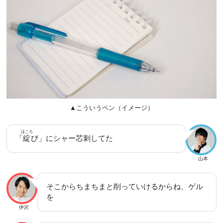
▲こういうペン（イメージ）
ほころ
「
綻
び」にシャー芯刺してた
山本
そこからちまちまと削っていけるからね、ゲル
を
伊沢