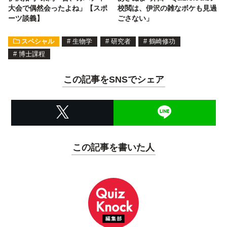
大会で偶然会ったよね」【スポ
校閲は、伊沢の雑なボケも見過
ーツ談義】
ごさない」
スペシャル
#
生物学
#
研究者
#
鶴崎修功
#
博士課程
この記事をSNSでシェア
この記事を書いた人