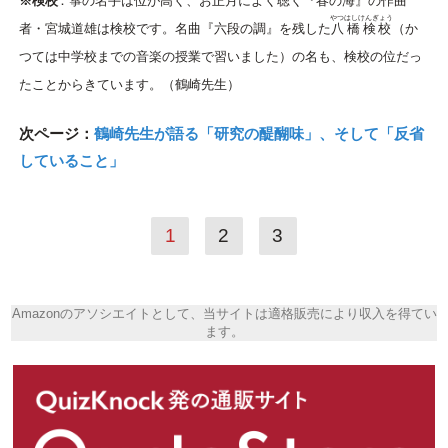
※検校
：箏の名手は位が高く、お正月によく聴く『春の海』の作曲
やつはしけんぎょう
者・宮城道雄は検校です。名曲『六段の調』を残した
八橋検校
（か
つては中学校までの音楽の授業で習いました）の名も、検校の位だっ
たことからきています。（鶴崎先生）
次ページ：
鶴崎先生が語る「研究の醍醐味」、そして「反省
していること」
1
2
3
Amazonのアソシエイトとして、当サイトは適格販売により収入を得てい
ます。