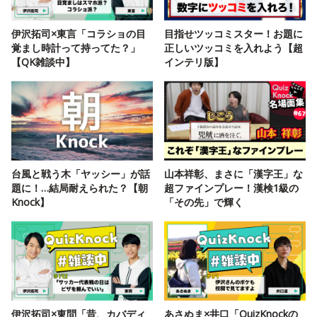
伊沢拓司×東言「コラショの目
目指せツッコミスター！お題に
覚まし時計って持ってた？」
正しいツッコミを入れよう【超
【QK雑談中】
インテリ版】
台風と戦う木「ヤッシー」が話
山本祥彰、まさに「漢字王」な
題に！…結局耐えられた？【朝
超ファインプレー！漢検1級の
Knock】
「その先」で輝く
伊沢拓司×東問「昔、カバディ
あさぬま×井口「QuizKnockの