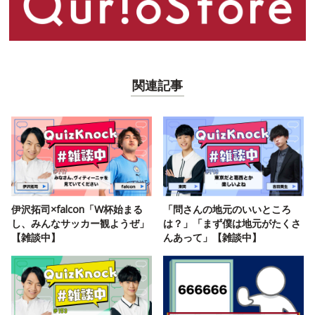
関連記事
伊沢拓司×falcon「W杯始まる
「問さんの地元のいいところ
し、みんなサッカー観ようぜ」
は？」「まず僕は地元がたくさ
【雑談中】
んあって」【雑談中】