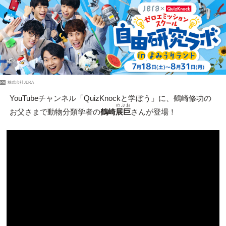
PR
株式会社JERA
YouTubeチャンネル「QuizKnockと学ぼう」に、鶴崎修功の
のぶお
お父さまで動物分類学者の
鶴崎
展巨
さんが登場！