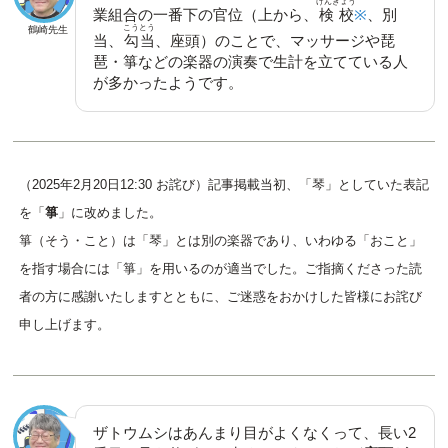
けんぎょう
業組合の一番下の官位（上から、
検校
※
、別
こうとう
鶴崎先生
当、
勾当
、座頭）のことで、マッサージや琵
琶・箏などの楽器の演奏で生計を立てている人
が多かったようです。
（2025年2月20日12:30 お詫び）記事掲載当初、「琴」としていた表記
を「
箏
」に改めました。
箏（そう・こと）は「琴」とは別の楽器であり、いわゆる「おこと」
を指す場合には「箏」を用いるのが適当でした。ご指摘くださった読
者の方に感謝いたしますとともに、ご迷惑をおかけした皆様にお詫び
申し上げます。
ザトウムシはあんまり目がよくなくって、長い2