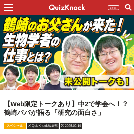
ログイン
【Web限定トークあり】中2で学会へ！？
鶴崎パパが語る「研究の面白さ」
スペシャル
QuizKnock編集部
2025.02.19