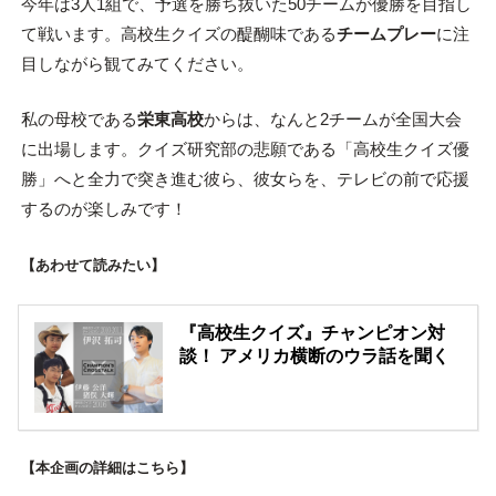
今年は3人1組で、予選を勝ち抜いた50チームが優勝を目指し
て戦います。高校生クイズの醍醐味である
チームプレー
に注
目しながら観てみてください。
私の母校である
栄東高校
からは、なんと2チームが全国大会
に出場します。クイズ研究部の悲願である「高校生クイズ優
勝」へと全力で突き進む彼ら、彼女らを、テレビの前で応援
するのが楽しみです！
【あわせて読みたい】
『高校生クイズ』チャンピオン対
談！ アメリカ横断のウラ話を聞く
【本企画の詳細はこちら】