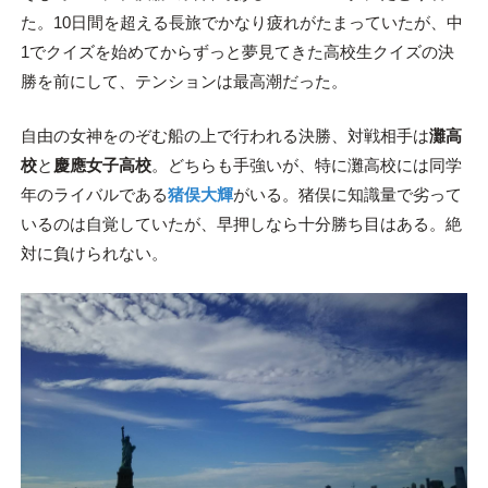
た。10日間を超える長旅でかなり疲れがたまっていたが、中
1でクイズを始めてからずっと夢見てきた高校生クイズの決
勝を前にして、テンションは最高潮だった。
自由の女神をのぞむ船の上で行われる決勝、対戦相手は
灘高
校
と
慶應女子高校
。どちらも手強いが、特に灘高校には同学
年のライバルである
猪俣大輝
がいる。猪俣に知識量で劣って
いるのは自覚していたが、早押しなら十分勝ち目はある。絶
対に負けられない。