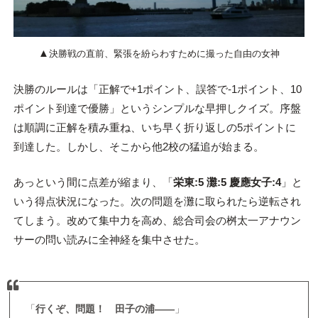
▲
決勝戦の直前、緊張を紛らわすために撮った自由の女神
決勝のルールは「正解で+1ポイント、誤答で-1ポイント、10
ポイント到達で優勝」というシンプルな早押しクイズ。序盤
は順調に正解を積み重ね、いち早く折り返しの5ポイントに
到達した。しかし、そこから他2校の猛追が始まる。
あっという間に点差が縮まり、「
栄東:5 灘:5 慶應女子:4
」と
いう得点状況になった。次の問題を灘に取られたら逆転され
てしまう。改めて集中力を高め、総合司会の桝太一アナウン
サーの問い読みに全神経を集中させた。
「
行くぞ、問題！
田子
の
浦
――
」