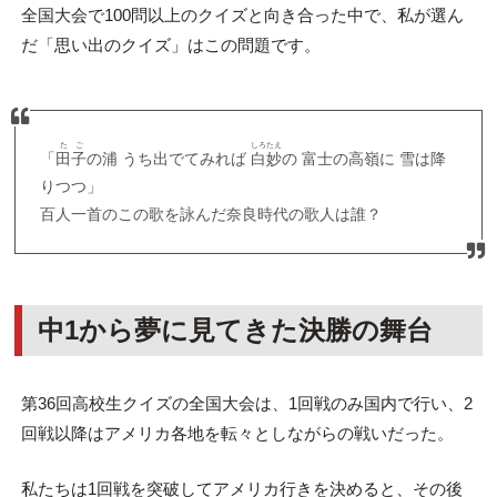
全国大会で100問以上のクイズと向き合った中で、私が選ん
だ「思い出のクイズ」はこの問題です。
たご
しろたえ
「
田子
の浦 うち出でてみれば
白妙
の 富士の高嶺に 雪は降
りつつ」
百人一首のこの歌を詠んだ奈良時代の歌人は誰？
中1から夢に見てきた決勝の舞台
第36回高校生クイズの全国大会は、1回戦のみ国内で行い、2
回戦以降はアメリカ各地を転々としながらの戦いだった。
私たちは1回戦を突破してアメリカ行きを決めると、その後