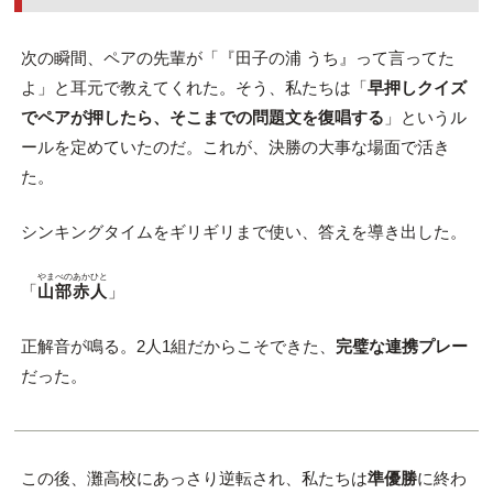
次の瞬間、ペアの先輩が「『田子の浦 うち』って言ってた
よ」と耳元で教えてくれた。そう、私たちは「
早押しクイズ
でペアが押したら、そこまでの問題文を復唱する
」というル
ールを定めていたのだ。これが、決勝の大事な場面で活き
た。
シンキングタイムをギリギリまで使い、答えを導き出した。
やまべのあかひと
「
山部赤人
」
正解音が鳴る。2人1組だからこそできた、
完璧な連携プレー
だった。
この後、灘高校にあっさり逆転され、私たちは
準優勝
に終わ