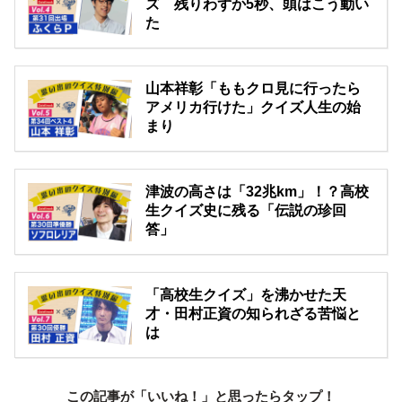
ズ 残りわずか5秒、頭はこう動い
た
山本祥彰「ももクロ見に行ったら
アメリカ行けた」クイズ人生の始
まり
津波の高さは「32兆km」！？高校
生クイズ史に残る「伝説の珍回
答」
「高校生クイズ」を沸かせた天
才・田村正資の知られざる苦悩と
は
この記事が「いいね！」と思ったらタップ！