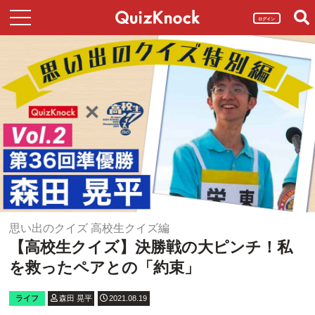
ログイン
思い出のクイズ 高校生クイズ編
【高校生クイズ】決勝戦の大ピンチ！私
を救ったペアとの「約束」
ライフ
森田 晃平
2021.08.19