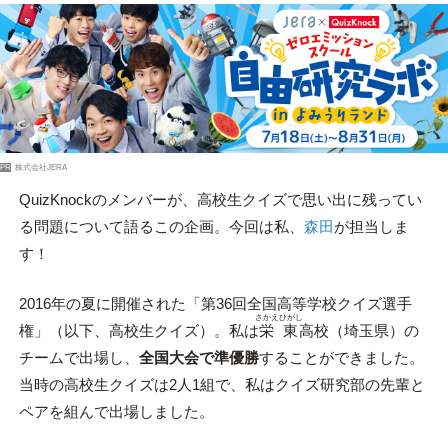
PR
株式会社JERA
QuizKnockのメンバーが、高校生クイズで思い出に残ってい
る問題について語るこの企画。今回は私、
森田
が担当しま
す！
2016年の夏に開催された「第36回全国高等学校クイズ選手
さかえひがし
権」（以下、高校生クイズ）。私は
栄東
高校（埼玉県）の
チームで出場し、
全国大会で準優勝
することができました。
当時の高校生クイズは2人1組で、私はクイズ研究部の先輩と
ペアを組んで出場しました。