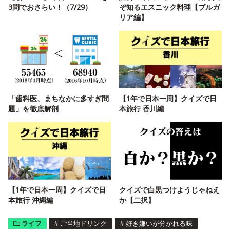
3問でおさらい！（7/29）
ぞ知るエスニック料理【ブルガ
リア編】
「歯科医、まちなかに多すぎ問
【1年で日本一周】クイズで日
題」を徹底解剖
本旅行 香川編
【1年で日本一周】クイズで日
クイズで白黒つけようじゃねえ
本旅行 沖縄編
か【二択】
ライフ
#
ご当地ドリンク
#
好き嫌いが分かれる味