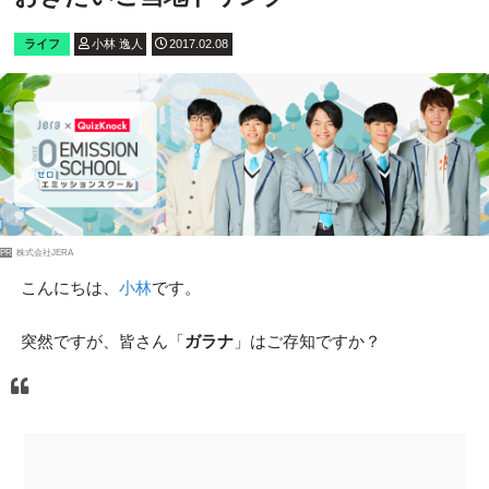
ライフ
小林 逸人
2017.02.08
PR
株式会社JERA
こんにちは、
小林
です。
突然ですが、皆さん「
ガラナ
」はご存知ですか？