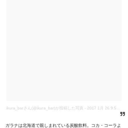
ikura_barさん(@ikura_bar)が投稿した写真
-
2017 1月 26 9:57午後 PST
ガラナは北海道で親しまれている炭酸飲料。コカ・コーラよ