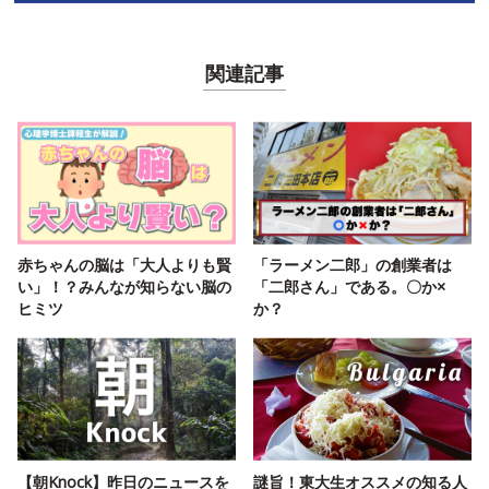
関連記事
赤ちゃんの脳は「大人よりも賢
「ラーメン二郎」の創業者は
い」！？みんなが知らない脳の
「二郎さん」である。〇か×
ヒミツ
か？
【朝Knock】昨日のニュースを
謎旨！東大生オススメの知る人