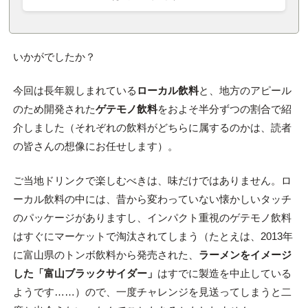
いかがでしたか？
今回は長年親しまれている
ローカル飲料
と、地方のアピール
のため開発された
ゲテモノ飲料
をおよそ半分ずつの割合で紹
介しました（それぞれの飲料がどちらに属するのかは、読者
の皆さんの想像にお任せします）。
ご当地ドリンクで楽しむべきは、味だけではありません。ロ
ーカル飲料の中には、昔から変わっていない懐かしいタッチ
のパッケージがありますし、インパクト重視のゲテモノ飲料
はすぐにマーケットで淘汰されてしまう（たとえは、2013年
に富山県のトンボ飲料から発売された、
ラーメンをイメージ
した「富山ブラックサイダー」
はすでに製造を中止している
ようです……）ので、一度チャレンジを見送ってしまうと二