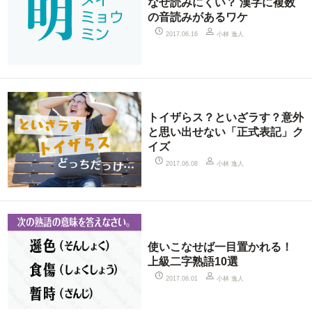
なぜ読みにくい？ 漢字に複数
の音読みがあるワケ
小林 逸人
2017.06.16
トイザらス？といざラす？意外
と思い出せない「正式表記」ク
イズ
小林 逸人
2017.06.08
使いこなせば一目置かれる！
上級二字熟語10選
小林 逸人
2017.06.01