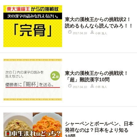
東大の漢検王からの挑戦状2！
読めるもんなら読んでみろ！！
小林 逸人
2017.04.16
東大の漢検王からの挑戦状！
「超」難読漢字10問
小林 逸人
2017.04.10
シャーペンとボールペン、日本
発祥なのは？日本をより知る
10問