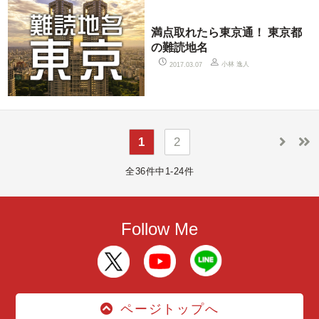
満点取れたら東京通！ 東京都
の難読地名
小林 逸人
2017.03.07
1
2
全36件中1-24件
Follow Me
ページトップへ