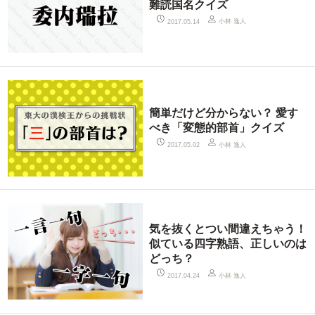
難読国名クイズ
小林 逸人
2017.05.14
簡単だけど分からない？ 愛す
べき「変態的部首」クイズ
小林 逸人
2017.05.02
気を抜くとつい間違えちゃう！
似ている四字熟語、正しいのは
どっち？
小林 逸人
2017.04.24