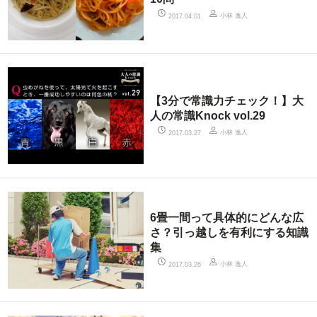
小林 逸人
2017.04.01
【3分で常識力チェック！】大
人の常識Knock vol.29
小林 逸人
2017.03.27
6畳一間って具体的にどんな広
さ？引っ越しを有利にする知識
集
小林 逸人
2017.03.26