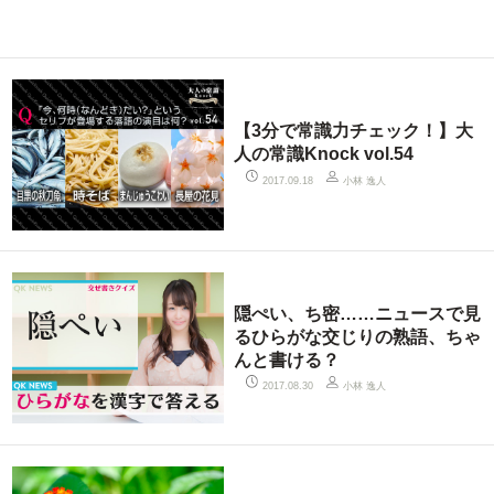
【3分で常識力チェック！】大
人の常識Knock vol.54
小林 逸人
2017.09.18
隠ぺい、ち密……ニュースで見
るひらがな交じりの熟語、ちゃ
んと書ける？
小林 逸人
2017.08.30