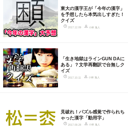
東大の漢字王が「今年の漢字」
を予想したら本気出しすぎた！
クイズ
小林 逸人
2017.12.09
「生き地獄はラインGUN DAに
ある」？文学再翻訳で台無しク
イズ
小林 逸人
2017.10.11
見破れ！パズル感覚で作られち
ゃった漢字「動用字」
小林 逸人
2017.09.28