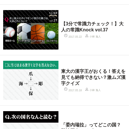
【3分で常識力チェック！】大
人の常識Knock vol.37
小林 逸人
2017.05.22
東大の漢字王がおくる！答えを
見ても納得できない？激ムズ漢
字クイズ
小林 逸人
2017.05.18
「委内瑞拉」ってどこの国？