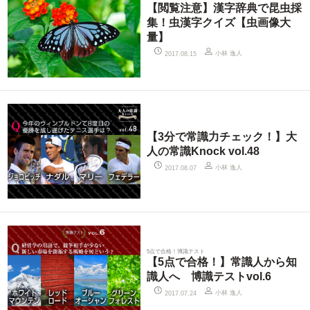
【閲覧注意】漢字辞典で昆虫採
集！虫漢字クイズ【虫画像大
量】
小林 逸人
2017.08.15
【3分で常識力チェック！】大
人の常識Knock vol.48
小林 逸人
2017.08.07
5点で合格！博識テスト
【5点で合格！】常識人から知
識人へ 博識テストvol.6
小林 逸人
2017.07.24