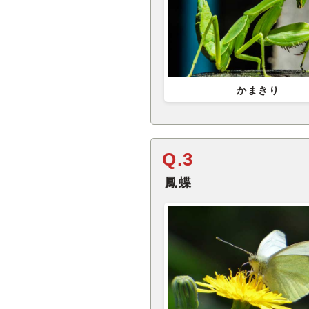
かまきり
Q.3
鳳蝶