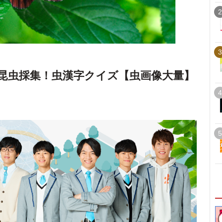
2
3
昆虫採集！虫漢字クイズ【虫画像大量】
4
5