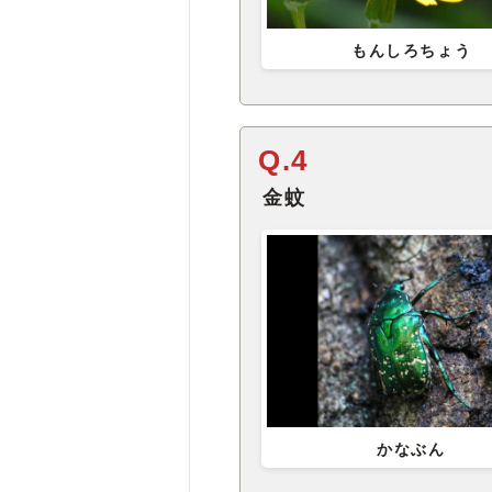
もんしろちょう
Q.4
金蚊
かなぶん