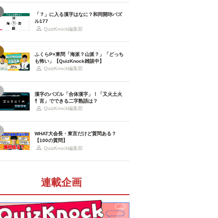
「？」に入る漢字はなに？和同開珎パズ
ル177
QuizKnock編集部
ふくらP×東問「海派？山派？」「どっち
も怖い」【QuizKnock雑談中】
QuizKnock編集部
漢字のパズル「合体漢字」！「又火土火
忄言」でできる二字熟語は？
QuizKnock編集部
WHAT大会長・東言だけど質問ある？
【100の質問】
QuizKnock編集部
連載企画