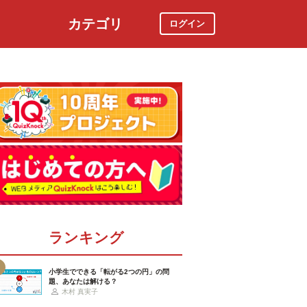
カテゴリ
ログイン
社会
スポーツ
時事ニュース
特集
ランキング
小学生でできる「転がる2つの円」の問
題、あなたは解ける？
木村 真実子