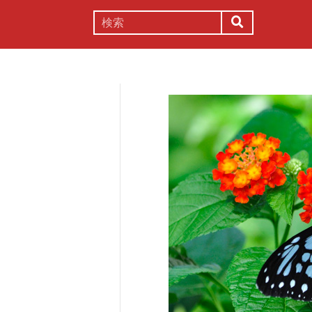
謎解き
コラム
常識
理系