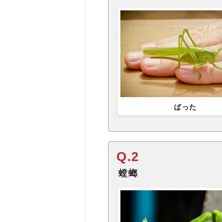
ばった
Q.2
螳螂