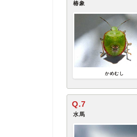
椿象
かめむし
Q.7
水馬