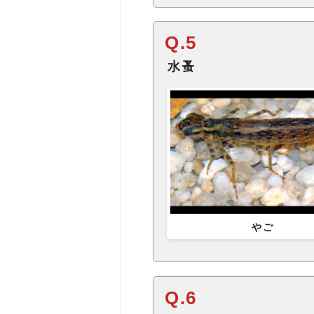
Q.5
水蚤
やご
Q.6