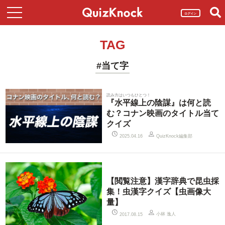
ログイン
TAG
#当て字
読み方はいつもひとつ！
『水平線上の陰謀』は何と読
む？コナン映画のタイトル当て
クイズ
QuizKnock編集部
2025.04.16
【閲覧注意】漢字辞典で昆虫採
集！虫漢字クイズ【虫画像大
量】
小林 逸人
2017.08.15