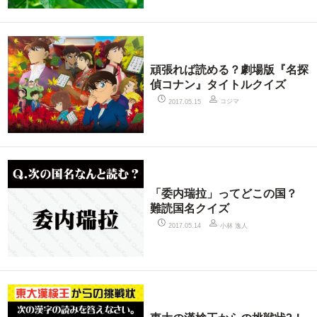
頑張れば読める？劇場版『名探
偵コナン』タイトルクイズ
コジマ
2017.05.15
「委内瑞拉」ってどこの国？
難読国名クイズ
小林 逸人
2017.05.14