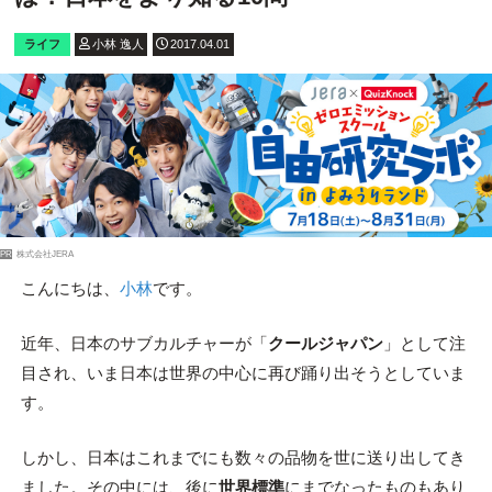
ライフ
小林 逸人
2017.04.01
PR
株式会社JERA
こんにちは、
小林
です。
近年、日本のサブカルチャーが「
クールジャパン
」として注
目され、いま日本は世界の中心に再び踊り出そうとしていま
す。
しかし、日本はこれまでにも数々の品物を世に送り出してき
ました。その中には、後に
世界標準
にまでなったものもあり