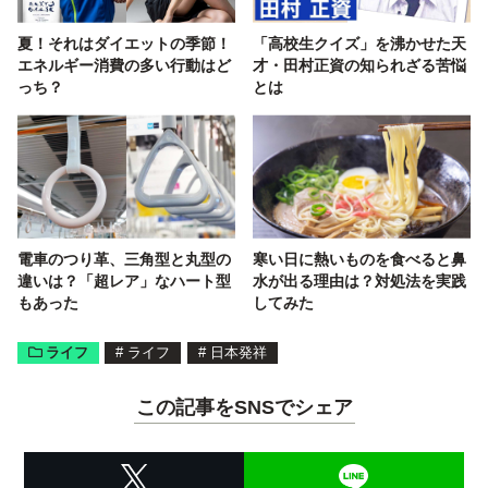
夏！それはダイエットの季節！
「高校生クイズ」を沸かせた天
エネルギー消費の多い行動はど
才・田村正資の知られざる苦悩
っち？
とは
電車のつり革、三角型と丸型の
寒い日に熱いものを食べると鼻
違いは？「超レア」なハート型
水が出る理由は？対処法を実践
もあった
してみた
ライフ
#
ライフ
#
日本発祥
この記事をSNSでシェア