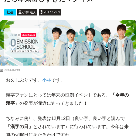
社会
小林 逸人
2017.12.09
PR
株式会社JERA
お久しぶりです。
小林
です。
漢字ファンにとっては年末の恒例イベントである、
「今年の
漢字」
の発表が間近に迫ってきました！
ちなみに例年、発表は12月12日（良い字、良い字と読んで
「漢字の日」
とされています）に行われています。今年は来
週の火曜日にあたるわけですね。