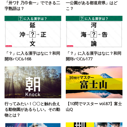
「卅ワ扌乃巾隹一」でできる二
一公園がある都道府県」はど
字熟語は？
こ？
「？」に入る漢字はなに？和同
「？」に入る漢字はなに？和同
開珎パズル168
開珎パズル177
行ってみたい！〇〇と触れ合え
【10問でマスター vol.87】富士
る動物園があるらしい。その動
山Q
物とは？