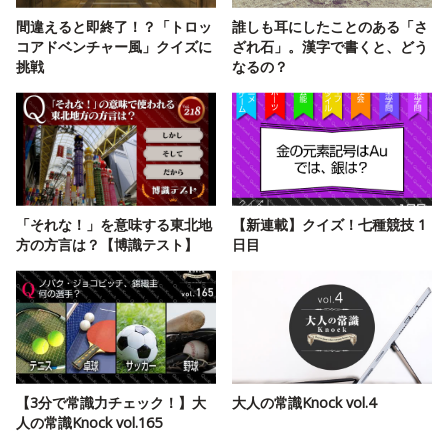
間違えると即終了！？「トロッ
誰しも耳にしたことのある「さ
コアドベンチャー風」クイズに
ざれ石」。漢字で書くと、どう
挑戦
なるの？
「それな！」を意味する東北地
【新連載】クイズ！七種競技 1
方の方言は？【博識テスト】
日目
【3分で常識力チェック！】大
大人の常識Knock vol.4
人の常識Knock vol.165