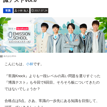
識テストvol.6
常識
小林 逸人
2017.07.24
PR
株式会社JERA
こんにちは、
小林
です。
『常識Knock』よりも一段レベルの高い問題を選りすぐった
『博識テスト』も今回で6回目。そろそろ板についてきたの
ではないでしょうか？
合格点は5点。さあ、常識の一歩先にある知識を目指して、