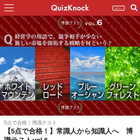
ログイン
5点で合格！博識テスト
【5点で合格！】常識人から知識人へ 博