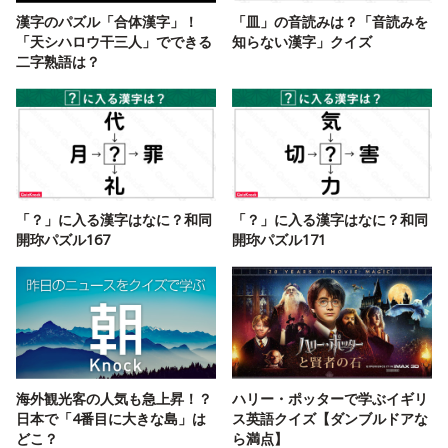
漢字のパズル「合体漢字」！
「皿」の音読みは？「音読みを
「天シハロウ干三人」でできる
知らない漢字」クイズ
二字熟語は？
「？」に入る漢字はなに？和同
「？」に入る漢字はなに？和同
開珎パズル167
開珎パズル171
海外観光客の人気も急上昇！？
ハリー・ポッターで学ぶイギリ
日本で「4番目に大きな島」は
ス英語クイズ【ダンブルドアな
どこ？
ら満点】