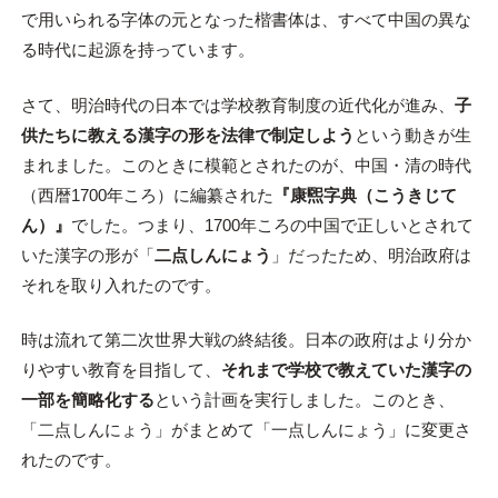
で用いられる字体の元となった楷書体は、すべて中国の異な
る時代に起源を持っています。
さて、明治時代の日本では学校教育制度の近代化が進み、
子
供たちに教える漢字の形を法律で制定しよう
という動きが生
まれました。このときに模範とされたのが、中国・清の時代
（西暦1700年ころ）に編纂された
『康煕字典（こうきじて
ん）』
でした。つまり、1700年ころの中国で正しいとされて
いた漢字の形が「
二点しんにょう
」だったため、明治政府は
それを取り入れたのです。
時は流れて第二次世界大戦の終結後。日本の政府はより分か
りやすい教育を目指して、
それまで学校で教えていた漢字の
一部を簡略化する
という計画を実行しました。このとき、
「二点しんにょう」がまとめて「一点しんにょう」に変更さ
れたのです。