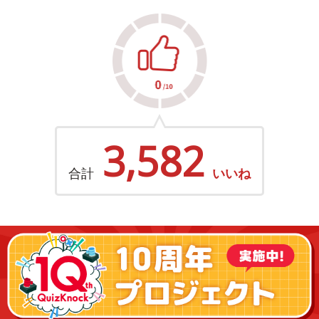
3,582
合計
いいね