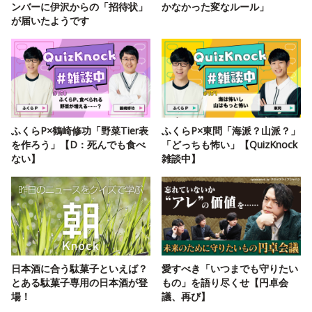
ンバーに伊沢からの「招待状」
かなかった変なルール」
が届いたようです
ふくらP×鶴崎修功「野菜Tier表
ふくらP×東問「海派？山派？」
を作ろう」【D：死んでも食べ
「どっちも怖い」【QuizKnock
ない】
雑談中】
日本酒に合う駄菓子といえば？
愛すべき「いつまでも守りたい
とある駄菓子専用の日本酒が登
もの」を語り尽くせ【円卓会
場！
議、再び】