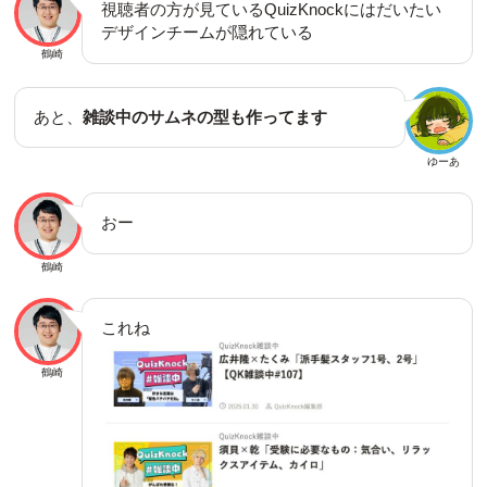
視聴者の方が見ているQuizKnockにはだいたい
デザインチームが隠れている
鶴崎
あと、
雑談中のサムネの型も作ってます
ゆーあ
おー
鶴崎
これね
鶴崎