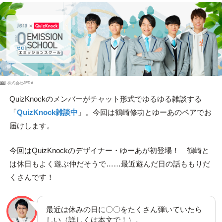
PR
株式会社JERA
QuizKnockのメンバーがチャット形式でゆるゆる雑談する
「
QuizKnock雑談中
」。今回は鶴崎修功とゆーあのペアでお
届けします。
今回はQuizKnockのデザイナー・ゆーあが初登場！ 鶴崎と
は休日もよく遊ぶ仲だそうで……最近遊んだ日の話ももりだ
くさんです！
最近は休みの日に〇〇をたくさん弾いていたら
しい（詳しくは本文で！）。