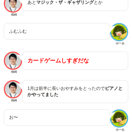
あと
マジック・ザ・ギャザリング
とか
鶴崎
ふむふむ
ゆーあ
カードゲームしすぎだな
鶴崎
1月は前半に長いおやすみをとったので
ピアノと
かやってました
鶴崎
お〜
ゆーあ