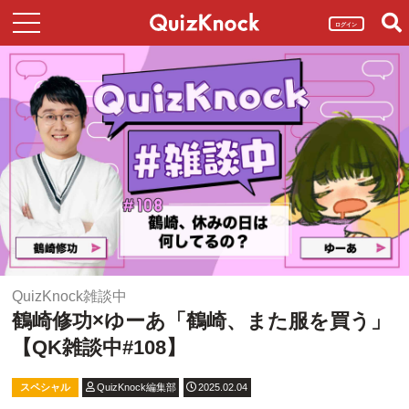
ログイン
QuizKnock雑談中
鶴崎修功×ゆーあ「鶴崎、また服を買う」
【QK雑談中#108】
スペシャル
QuizKnock編集部
2025.02.04