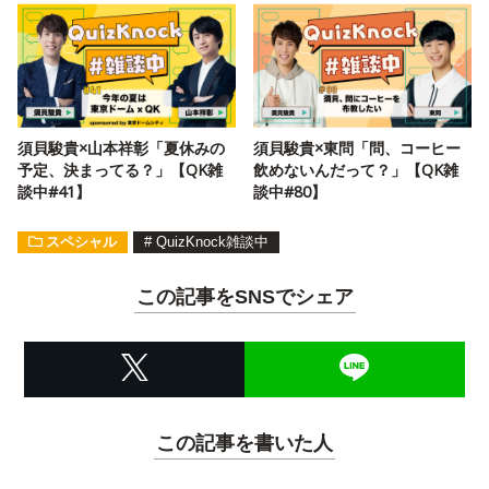
須貝駿貴×山本祥彰「夏休みの
須貝駿貴×東問「問、コーヒー
予定、決まってる？」【QK雑
飲めないんだって？」【QK雑
談中#41】
談中#80】
スペシャル
#
QuizKnock雑談中
この記事をSNSでシェア
この記事を書いた人