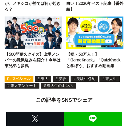
が、メキシコが勝てば何が起き
白い！2020年ベスト記事【番外
る？
編】
【500問耐久クイズ】出場メン
【祝・50万人！】
バーの意気込みを紹介！今年は
「GameKnack」「QuizKnock
東兄弟も参戦
と学ぼう」おすすめ動画集
スペシャル
#
東大
#
受験
#
受験生必見
#
東大生
#
東大アンケート
#
東大生のホンネ
この記事をSNSでシェア