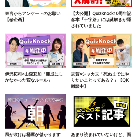
東言からアンケートのお願い
【大公開】QuizKnock10周年記
【㊙️企画】
念本『十字路』には謎解きが隠
されていました
伊沢拓司×山森彩加「開成にし
志賀×シャカ夫「死ぬまでにや
かなかった変なルール」
りたいことってある？」【QK
雑談中】
風が吹けば桶屋が儲かります
あまり読まれていないけど、面