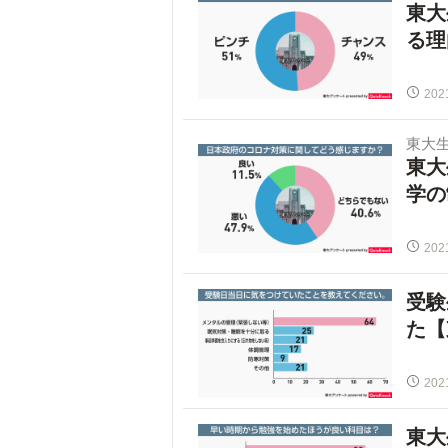
東大
る理
202
東大
東大
学の
202
受験
た【
202
東大