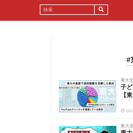
謎解き
コラム
常識
理系
東大
子ど
【東
202
東大
東大