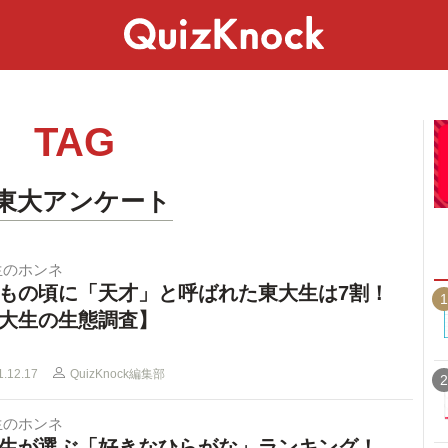
スペシャル
ライフ
ことば
カルチャー
TAG
#東大アンケート
生のホンネ
もの頃に「天才」と呼ばれた東大生は7割！
1
大生の生態調査】
1.12.17
QuizKnock編集部
2
生のホンネ
生が選ぶ「好きなひらがな」ランキング！