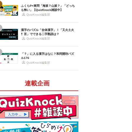
ふくらP×東問「海派？山派？」「どっち
も怖い」【QuizKnock雑談中】
QuizKnock編集部
漢字のパズル「合体漢字」！「又火土火
忄言」でできる二字熟語は？
QuizKnock編集部
「？」に入る漢字はなに？和同開珎パズ
ル176
QuizKnock編集部
連載企画