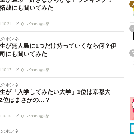
3
拓哉にも聞いてみた
1.10.31
QuizKnock編集部
4
生のホンネ
生が無人島に1つだけ持っていくなら何？伊
司にも聞いてみた
5
1.10.17
QuizKnock編集部
生のホンネ
生が「入学してみたい大学」1位は京都大
2位はまさかの…？
1.10.10
QuizKnock編集部
生のホンネ