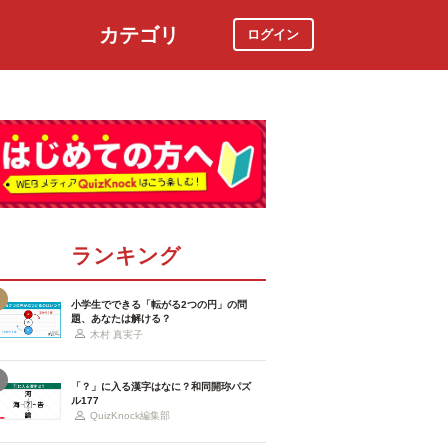
カテゴリ
ログイン
社会
スポーツ
時事ニュース
特集
ランキング
小学生でできる「転がる2つの円」の問
題、あなたは解ける？
木村 真実子
「？」に入る漢字はなに？和同開珎パズ
ル177
QuizKnock編集部