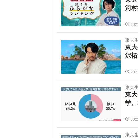
河村
202
東大
東大
沢拓
202
東大
東大
学、
202
東大