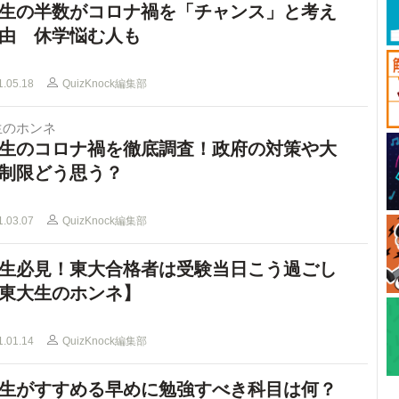
生の半数がコロナ禍を「チャンス」と考え
由 休学悩む人も
1.05.18
QuizKnock編集部
生のホンネ
生のコロナ禍を徹底調査！政府の対策や大
制限どう思う？
1.03.07
QuizKnock編集部
生必見！東大合格者は受験当日こう過ごし
東大生のホンネ】
1.01.14
QuizKnock編集部
生がすすめる早めに勉強すべき科目は何？