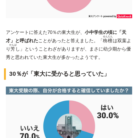
アンケートに答えた70％の東大生が、
小中学生の頃に「天
せんだん
才」と呼ばれた
ことがあったと答えました。「
栴檀
は双葉よ
かんば
り
芳
し」ということわざがありますが、まさに幼少期から優
秀と思われていた東大生が多かったようです。
30％が「東大に受かると思っていた」