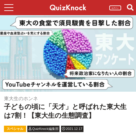
ログイン
東大生のホンネ
子どもの頃に「天才」と呼ばれた東大生
は7割！【東大生の生態調査】
スペシャル
QuizKnock編集部
2021.12.17