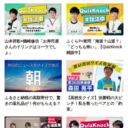
山本祥彰×鶴崎修功「お寿司屋
ふくらP×東問「海派？山派？」
さんのドリンクはコーラでし
「どっちも怖い」【QuizKnock
ょ」
雑談中】
ふるさと納税の高額寄付で、驚
【高校生クイズ】決勝戦の大ピ
きの返礼品が！何がもらえる？
ンチ！私を救ったペアとの「約
束」