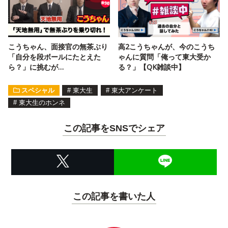
こうちゃん、面接官の無茶ぶり
高2こうちゃんが、今のこうち
「自分を段ボールにたとえた
ゃんに質問「俺って東大受か
ら？」に挑むが…
る？」【QK雑談中】
スペシャル
#
東大生
#
東大アンケート
#
東大生のホンネ
この記事をSNSでシェア
この記事を書いた人