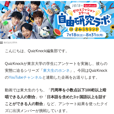
PR
株式会社JERA
こんにちは、QuizKnock編集部です。
QuizKnockが東京大学の学生にアンケートを実施し、彼らの
実態に迫るシリーズ「
東大生のホンネ
」。今回はQuizKnock
の
YouTubeチャンネル
と連動した企画をお送りします。
動画では東大生のうち、「
円周率を小数点以下100桁以上暗
唱できる人の割合
」や「
日本語を含めた3ヶ国語以上を話す
ことができる人の割合
」など、アンケート結果を使ったクイ
ズに出演メンバーが挑戦しています。