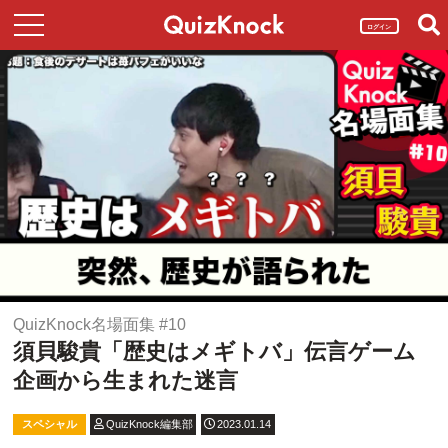
ログイン
QuizKnock名場面集 #10
須貝駿貴「歴史はメギトバ」伝言ゲーム
企画から生まれた迷言
スペシャル
QuizKnock編集部
2023.01.14