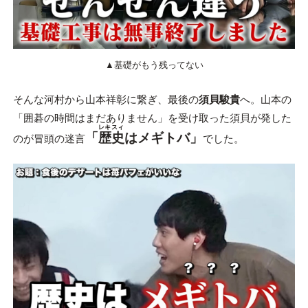
▲基礎がもう残ってない
そんな河村から山本祥彰に繋ぎ、最後の
須貝駿貴
へ。山本の
「囲碁の時間はまだありません」を受け取った須貝が発した
レキスィ
「
歴史
はメギトバ」
のが冒頭の迷言
でした。