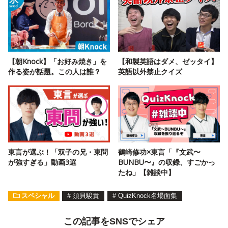
【朝Knock】「お好み焼き」を
【和製英語はダメ、ゼッタイ】
作る姿が話題。この人は誰？
英語以外禁止クイズ
東言が選ぶ！「双子の兄・東問
鶴崎修功×東言「『文武〜
が強すぎる」動画3選
BUNBU〜』の収録、すごかっ
たね」【雑談中】
スペシャル
#
須貝駿貴
#
QuizKnock名場面集
この記事をSNSでシェア