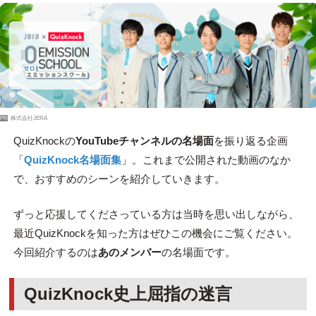
PR
株式会社JERA
QuizKnockの
YouTubeチャンネルの名場面
を振り返る企画
「
QuizKnock名場面集
」。これまで公開された動画のなか
で、おすすめのシーンを紹介していきます。
ずっと応援してくださっている方は当時を思い出しながら、
最近QuizKnockを知った方はぜひこの機会にご覧ください。
今回紹介するのは
あのメンバー
の名場面です。
QuizKnock史上屈指の迷言