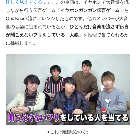
怪しく見えてくる…
」。この企画は、イヤホンで大音量を流
しながら行う伝言ゲーム「
イヤホンガンガン伝言ゲーム
」を
QuizKnock流にアレンジしたものです。他のメンバーが大音
量の音楽に阻まれているなか、
ひとりだけ音楽を流さず伝言
が聞こえないフリをしている
「
人狼
」を推理で当てられるか
に挑戦します。
▲これは頭脳戦なのです