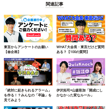
関連記事
東言からアンケートのお願い
WHAT大会長・東言だけど質問
【㊙️企画】
ある？【100の質問】
「絶対に起きられるアラーム」
伊沢拓司×山森彩加「開成にし
を作る！？みんなの「卒論」を
かなかった変なルール」
見てみよう