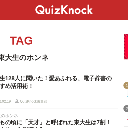
スペシャル
ライフ
ことば
カルチャー
TAG
#東大生のホンネ
生128人に聞いた！愛あふれる、電子辞書の
すめ活用術！
1
2.02.19
QuizKnock編集部
2
生のホンネ
もの頃に「天才」と呼ばれた東大生は7割！