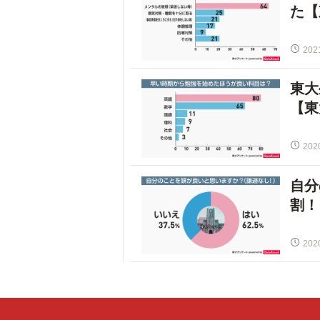
た【
202
東大
【東
202
自分
割！
202