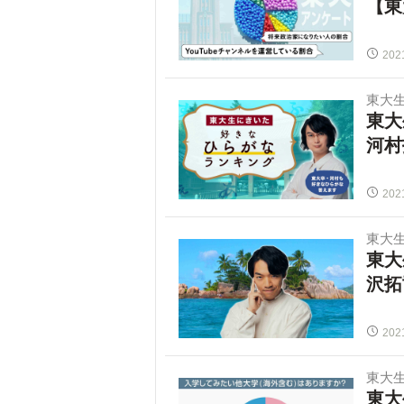
【東
202
東大
東大
河村
202
東大
東大
沢拓
202
東大
東大