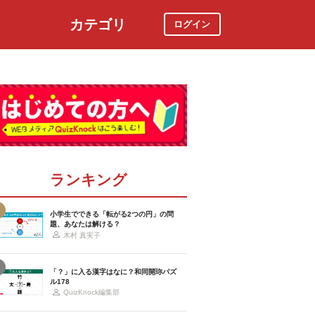
カテゴリ
ログイン
社会
スポーツ
時事ニュース
特集
ランキング
小学生でできる「転がる2つの円」の問
題、あなたは解ける？
木村 真実子
「？」に入る漢字はなに？和同開珎パズ
ル178
QuizKnock編集部