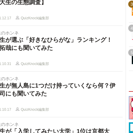
大生の生態調査】
3
1.12.17
QuizKnock編集部
4
生のホンネ
生が選ぶ「好きなひらがな」ランキング！
拓哉にも聞いてみた
5
1.10.31
QuizKnock編集部
生のホンネ
生が無人島に1つだけ持っていくなら何？伊
司にも聞いてみた
1.10.17
QuizKnock編集部
生のホンネ
生が「入学してみたい大学」1位は京都大