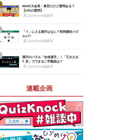
WHAT大会長・東言だけど質問ある？
【100の質問】
QuizKnock編集部
「？」に入る漢字はなに？和同開珎パズ
ル177
QuizKnock編集部
漢字のパズル「合体漢字」！「又火土火
忄言」でできる二字熟語は？
QuizKnock編集部
連載企画