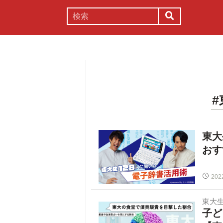
謎解き
コラム
常識
理系
東大
おす
202
東大
子ど