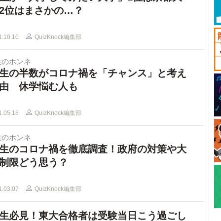
2位はまさかの…？
1.10.10
QuizKnock編集部
生のホンネ
生の半数がコロナ禍を「チャンス」と考え
由 休学悩む人も
1.05.18
QuizKnock編集部
生のホンネ
生のコロナ禍を徹底調査！政府の対策や大
制限どう思う？
1.03.07
QuizKnock編集部
生必見！東大合格者は受験当日こう過ごし