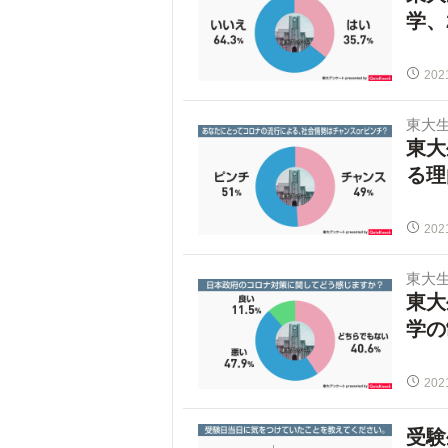
学、
202
東大
東大
る理
202
東大
東大
学の
202
受験