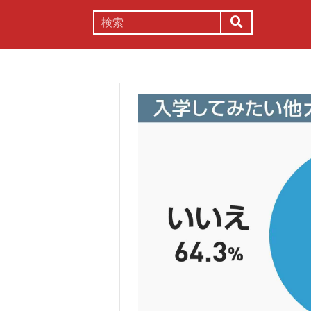
謎解き
コラム
常識
理系