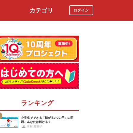
カテゴリ
ログイン
社会
スポーツ
時事ニュース
特集
ランキング
小学生でできる「転がる2つの円」の問
題、あなたは解ける？
木村 真実子