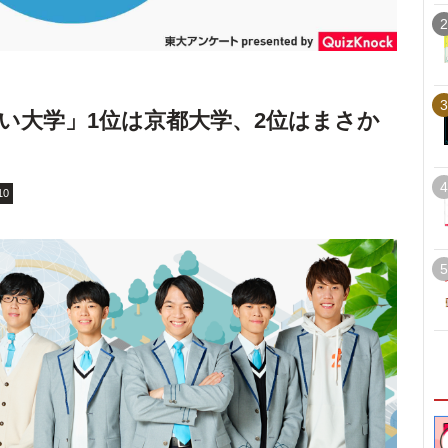
2
3
い大学」1位は京都大学、2位はまさか
4
10
5