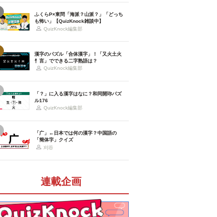
ふくらP×東問「海派？山派？」「どっち
も怖い」【QuizKnock雑談中】
QuizKnock編集部
漢字のパズル「合体漢字」！「又火土火
忄言」でできる二字熟語は？
QuizKnock編集部
「？」に入る漢字はなに？和同開珎パズ
ル176
QuizKnock編集部
「广」←日本では何の漢字？中国語の
「簡体字」クイズ
刈谷
連載企画