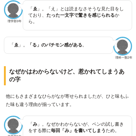
「
ゑ
」。「え」とは読まなさそうな見た目をし
ており、
たった一文字で驚きを感じられる
か
ら。
理学部3年
「
ゑ
」。
「る」のパチモン感がある
。
理科一類2年
なぜかはわからないけど、惹かれてしまうあ
の字
他にもさまざまなひらがなが寄せられましたが、ひと味もふ
た味も違う理由が揃っています。
「
み
」。なぜかわからないが、ペンの試し書き
をする際に
毎回「み」を書いてしまう
ため。