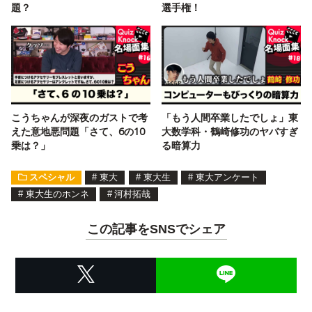
題？
選手権！
こうちゃんが深夜のガストで考
「もう人間卒業したでしょ」東
えた意地悪問題「さて、6の10
大数学科・鶴崎修功のヤバすぎ
乗は？」
る暗算力
スペシャル
#
東大
#
東大生
#
東大アンケート
#
東大生のホンネ
#
河村拓哉
この記事をSNSでシェア