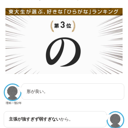
形が良い。
理科一類2年
主張が強すぎず弱すぎない
から。