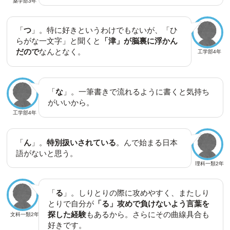
薬学部3年
「
つ
」。特に好きというわけでもないが、「ひ
らがな一文字」と聞くと
「津」が脳裏に浮かん
だので
なんとなく。
工学部4年
「
な
」。一筆書きで流れるように書くと気持ち
がいいから。
工学部4年
「
ん
」。
特別扱いされている
。んで始まる日本
語がないと思う。
理科一類2年
「
る
」。しりとりの際に攻めやすく、またしり
とりで自分が
「る」攻めで負けないよう言葉を
探した経験
もあるから。さらにその曲線具合も
文科一類2年
好きです。