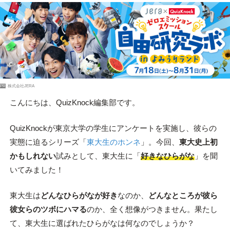
PR
株式会社JERA
こんにちは、QuizKnock編集部です。
QuizKnockが東京大学の学生にアンケートを実施し、彼らの
実態に迫るシリーズ「
東大生のホンネ
」。今回、
東大史上初
かもしれない
試みとして、東大生に「
好きなひらがな
」を聞
いてみました！
東大生は
どんなひらがなが好き
なのか、
どんなところが彼ら
彼女らのツボにハマる
のか、全く想像がつきません。果たし
て、東大生に選ばれたひらがなは何なのでしょうか？