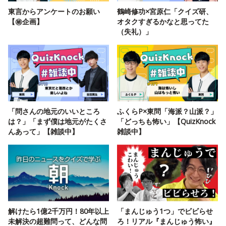
東言からアンケートのお願い
鶴崎修功×宮原仁「クイズ研、
【㊙️企画】
オタクすぎるかなと思ってた
（失礼）」
「問さんの地元のいいところ
ふくらP×東問「海派？山派？」
は？」「まず僕は地元がたくさ
「どっちも怖い」【QuizKnock
んあって」【雑談中】
雑談中】
解けたら1億2千万円！80年以上
「まんじゅう1つ」でビビらせ
未解決の超難問って、どんな問
ろ！リアル『まんじゅう怖い』