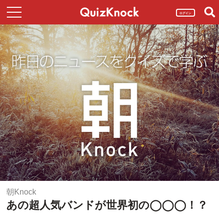
ログイン
朝Knock
あの超人気バンドが世界初の◯◯◯！？