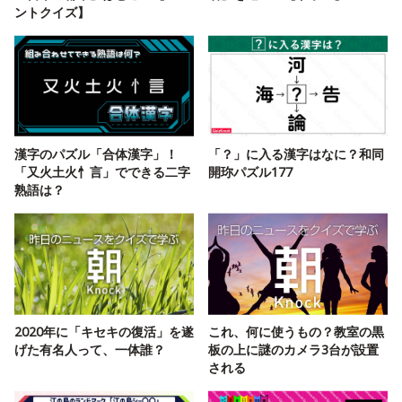
ントクイズ】
漢字のパズル「合体漢字」！
「？」に入る漢字はなに？和同
「又火土火忄言」でできる二字
開珎パズル177
熟語は？
2020年に「キセキの復活」を遂
これ、何に使うもの？教室の黒
げた有名人って、一体誰？
板の上に謎のカメラ3台が設置
される