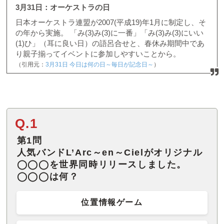
3月31日：オーケストラの日
日本オーケストラ連盟が2007(平成19)年1月に制定し、そ
の年から実施。 「み(3)み(3)に一番」「み(3)み(3)にいい
(1)ひ」（耳に良い日）の語呂合せと、春休み期間中であ
り親子揃ってイベントに参加しやすいことから。
（引用元：
3月31日 今日は何の日～毎日が記念日～
）
Q.1
第1問
人気バンドL’Arc～en～Cielがオリジナル
◯◯◯を世界同時リリースしました。
◯◯◯は何？
位置情報ゲーム