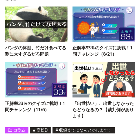
パンダの体型、竹だけ食べてる
正解率93％のクイズに挑戦！1
割に太すぎるだろ問題
問チャレンジ（8/21）
正解率33％のクイズに挑戦！1
「出世払い」、出世しなかった
問チャレンジ（11/6）
らどうなるの？【裁判例があり
ます】
コラム
#
高松D
#
収録までになんとかします！