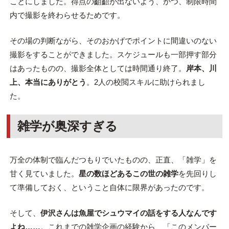
ことにしました。得点の齟齬が出ないよう、かつ、制限時間
内で撮影を終わらせるためです。
その場の判断ながら、そのおかげでポイントに間違いのない
撮影をすることができました。スケジュールも一部押す部分
はあったものの、撮影全体としては時間通り終了。
岸本、川
上、本当にありがとう
。2人の校閲スキルに助けられまし
た。
雑学が奥深すぎる
万全の体制で臨んだつもりでいたものの、正直、「雑学」を
甘く見ていました。
星の数ほどあるこの世の雑学
を先回りし
て準備しておく、ということ自体に限界があったのです。
そして、
伊沢さんは魚屋でシュウマイの話をする人なんです
よね……
。これまでの雑学企画の経験から、「このメンバー