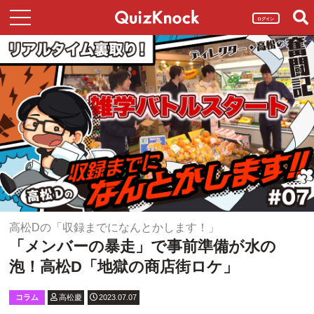
ログイン
高松Dの「収録までになんとかします！」
「メンバーの暴走」で事前準備が水の
泡！高松D「地獄の商店街ロケ」
コラム
高松慶
2023.07.07