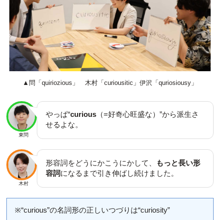
▲問「quiriozious」 木村「curiousitic」伊沢「quriosiousy」
やっぱ“
curious
（=好奇心旺盛な）”から派生さ
せるよな。
東問
形容詞をどうにかこうにかして、
もっと長い形
容詞
になるまで引き伸ばし続けました。
木村
※“curious”の名詞形の正しいつづりは“curiosity”