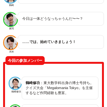
鶴崎
今日は一体どうなっちゃうんだ〜〜？
東問
……では、始めていきましょう！
木村
今回の参加メンバー
鶴崎修功
：東大数学科出身の博士号持ち。
クイズ大会「Megalomania Tokyo」を主催
鶴崎修功
するなど作問経験も豊富。