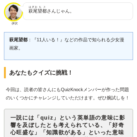
はぎお
もと
萩尾
望都
さんじゃん。
伊沢
萩尾望都
：『11人いる！』などの作品で知られる少女漫
画家。
あなたもクイズに挑戦！
今回は、読者の皆さんにもQuizKnockメンバーが作った問題
のいくつかにチャレンジしていただけます。ぜひ腕試しを！
一説には「quiz」という英単語の意味に影
響を及ぼしたとも考えられている、「好奇
心旺盛な」「知識欲がある」といった意味