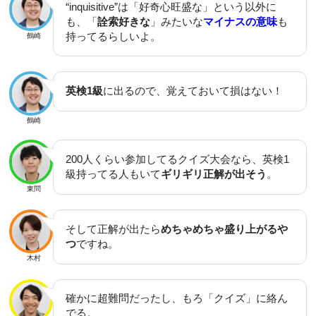
“inquisitive”は「好奇心旺盛な」という以外に
も、「
詮索好きな
」みたいな
マイナスの意味
も
持ってるらしいよ。
鶴崎
英検1級
に出るので、覚えておいて損はない！
鶴崎
200人くらい参加してるクイズ大会なら、英検1
級持ってる人もいて
ギリギリ正解が出そう
。
東問
そして正解が出たら
めちゃめちゃ盛り上がるや
つ
ですね。
木村
確かに超難問だったし、もろ「クイズ」に絡ん
でる。