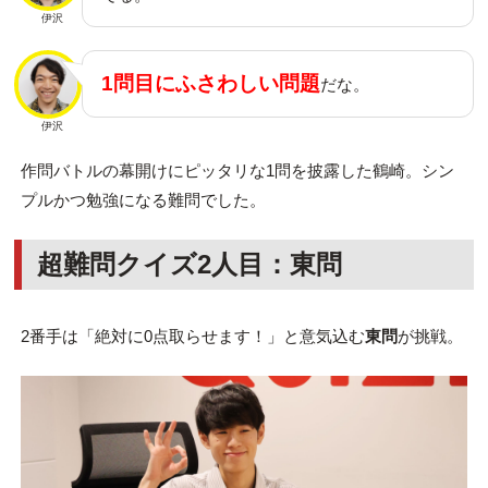
伊沢
1問目にふさわしい問題
だな。
伊沢
作問バトルの幕開けにピッタリな1問を披露した鶴崎。シン
プルかつ勉強になる難問でした。
超難問クイズ2人目：東問
2番手は「絶対に0点取らせます！」と意気込む
東問
が挑戦。