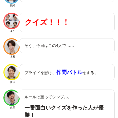
鶴崎
クイズ！！！
4人
そう、今日はこの4人で……
木村
作問バトル
プライドを懸け、
をする。
伊沢
ルールは至ってシンプル。
一番面白いクイズを作った人が優
東問
勝！