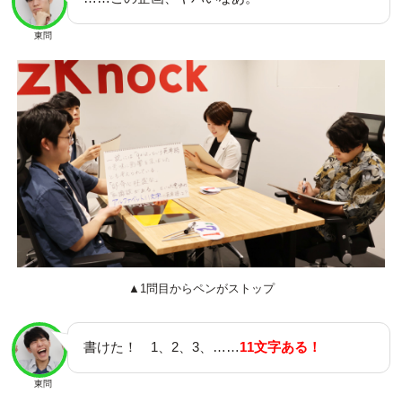
東問
▲1問目からペンがストップ
書けた！ 1、2、3、……
11文字ある！
東問