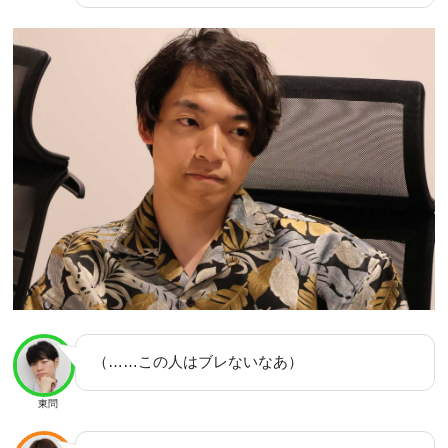
（……この人はブレないなあ）
東問