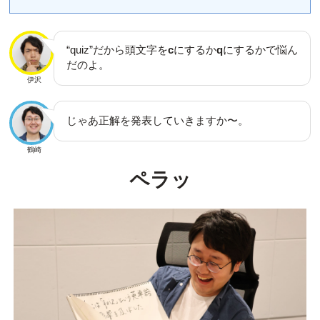
“quiz”だから頭文字を
c
にするか
q
にするかで悩ん
だのよ。
伊沢
じゃあ正解を発表していきますか〜。
鶴崎
ペラッ