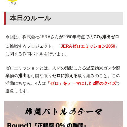
伊沢
本日のルール
今回は、株式会社JERAさんが2050年時点での
CO
排出ゼロ
2
に挑戦するプロジェクト、「
JERAゼロエミッション2050
」
に関する作問バトルを行います。
ゼロエミッションとは、人間の活動による温室効果ガスや廃
棄物の
排出
を可能な限り
ゼロに抑える
取り組みのこと。この
活動にちなみ、4人は
「ゼロ」をテーマにした2問のクイズ
で
勝負します。