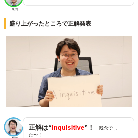
東問
盛り上がったところで正解発表
正解は“
inquisitive
”！
残念でし
た〜！