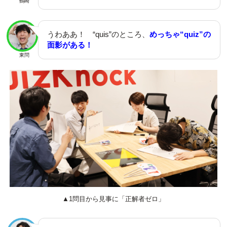
鶴崎
うわああ！ “quis”のところ、
めっちゃ“quiz”の
面影がある！
東問
▲1問目から見事に「正解者ゼロ」