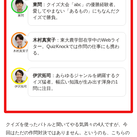
東問
：
クイズ大会「abc」の優勝経験者。
愛してやまない「あるもの」にちなんだク
東問
イズで勝負。
木村真実子
：東大農学部在学中のWebライ
ター。QuizKnockでは作問の仕事にも携わ
木村真実子
る。
伊沢拓司
：あらゆるジャンルを網羅するク
イズ猛者。幅広い知識が生み出す渾身の1
伊沢拓司
問に注目。
クイズを使ったバトルと聞いてやる気満々の4人ですが、今
回はただの作問対決ではありません。というのも、こちらの