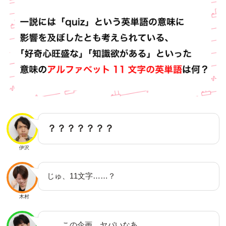
？？？？？？？
伊沢
じゅ、11文字……？
木村
……この企画、ヤバいなあ。