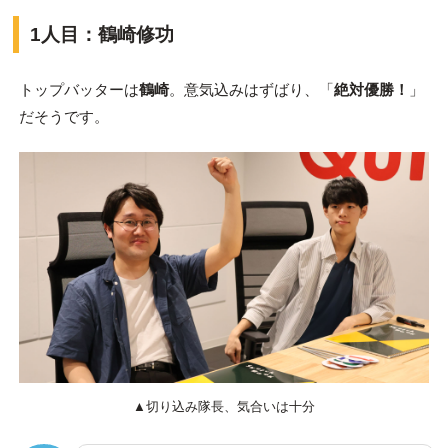
1人目：鶴崎修功
トップバッターは
鶴崎
。意気込みはずばり、「
絶対優勝！
」
だそうです。
▲切り込み隊長、気合いは十分