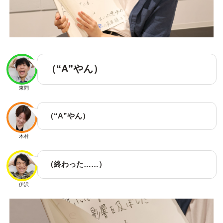
（“A”やん）
東問
（“A”やん）
木村
（終わった……）
伊沢