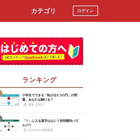
カテゴリ
ログイン
社会
スポーツ
時事ニュース
特集
ランキング
小学生でできる「転がる2つの円」の問
題、あなたは解ける？
木村 真実子
「？」に入る漢字はなに？和同開珎パズ
ル177
QuizKnock編集部