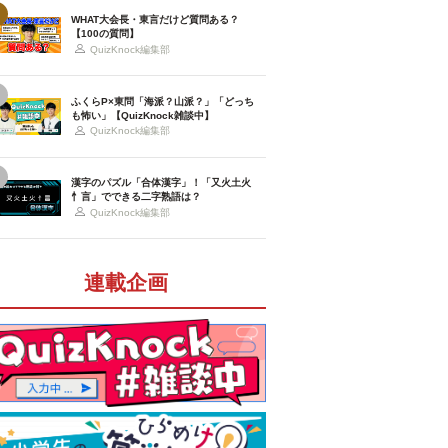
WHAT大会長・東言だけど質問ある？
【100の質問】
QuizKnock編集部
ふくらP×東問「海派？山派？」「どっち
も怖い」【QuizKnock雑談中】
QuizKnock編集部
漢字のパズル「合体漢字」！「又火土火
忄言」でできる二字熟語は？
QuizKnock編集部
連載企画