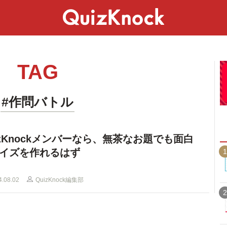
スペシャル
ライフ
ことば
カルチャー
TAG
#作問バトル
izKnockメンバーなら、無茶なお題でも面白
イズを作れるはず
1
4.08.02
QuizKnock編集部
2