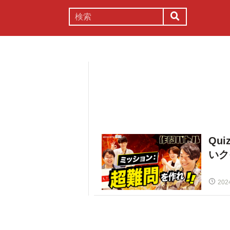
謎解き
コラム
常識
理系
Qu
いク
202