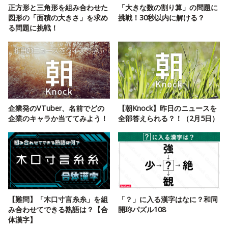
正方形と三角形を組み合わせた
「大きな数の割り算」の問題に
図形の「面積の大きさ」を求め
挑戦！30秒以内に解ける？
る問題に挑戦！
企業発のVTuber、名前でどの
【朝Knock】昨日のニュースを
企業のキャラか当ててみよう！
全部答えられる？！（2月5日）
【難問】「木口寸言糸糸」を組
「？」に入る漢字はなに？和同
み合わせてできる熟語は？【合
開珎パズル108
体漢字】