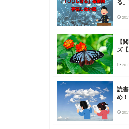
る」
201
【閲
ズ【
201
読書
め！
201