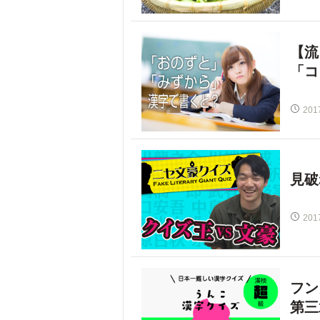
【流
「コ
201
見破
201
フン
第三