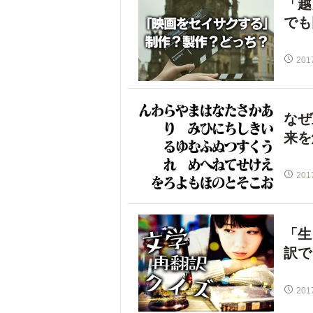
「越
でも
201
なぜ
来を
201
「生
訳で
201