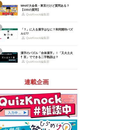
WHAT大会長・東言だけど質問ある？
【100の質問】
QuizKnock編集部
「？」に入る漢字はなに？和同開珎パズ
ル177
QuizKnock編集部
漢字のパズル「合体漢字」！「又火土火
忄言」でできる二字熟語は？
QuizKnock編集部
連載企画