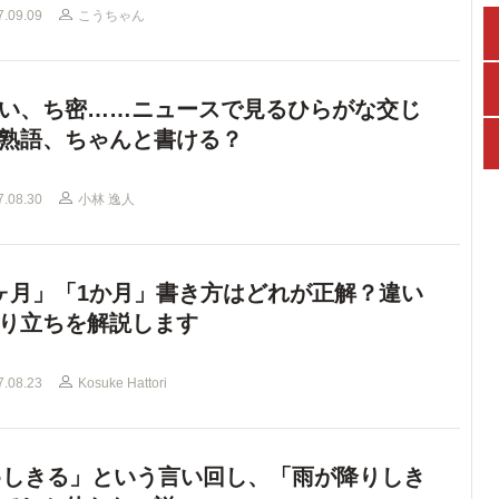
7.09.09
こうちゃん
い、ち密……ニュースで見るひらがな交じ
熟語、ちゃんと書ける？
7.08.30
小林 逸人
ヶ月」「1か月」書き方はどれが正解？違い
り立ちを解説します
7.08.23
Kosuke Hattori
○しきる」という言い回し、「雨が降りしき