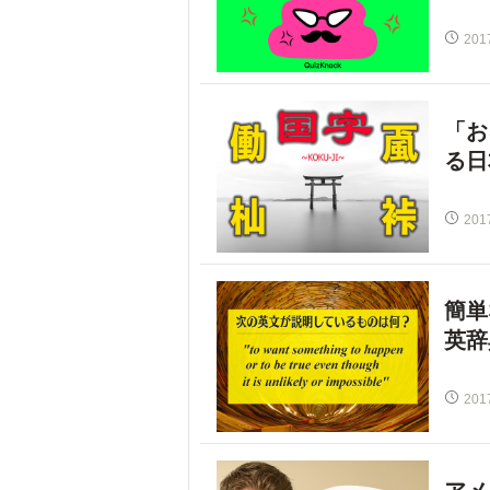
201
「お
る日
201
簡単
英辞
201