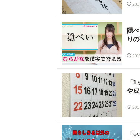
201
隠ぺ
りの
201
「1
や成
201
「○