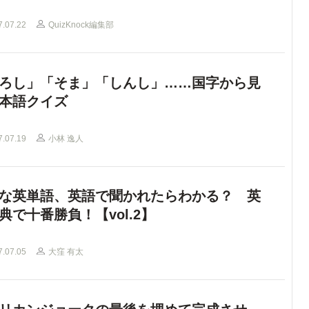
7.07.22
QuizKnock編集部
ろし」「そま」「しんし」……国字から見
本語クイズ
7.07.19
小林 逸人
な英単語、英語で聞かれたらわかる？ 英
典で十番勝負！【vol.2】
7.07.05
大窪 有太