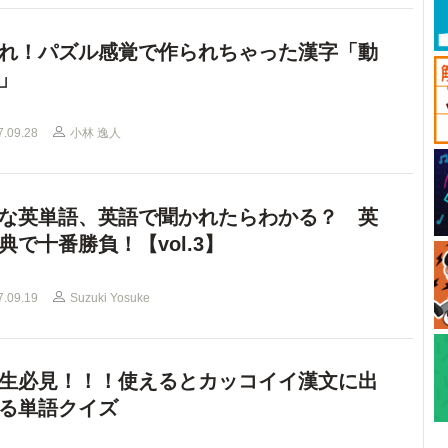
れ！パズル感覚で作られちゃった漢字「動
」
7.09.28
小林 逸人
な英単語、英語で聞かれたらわかる？ 英
典で十番勝負！【vol.3】
7.09.19
Suzuki Yosuke
生必見！！！使えるとカッコイイ漢文に出
る単語クイズ