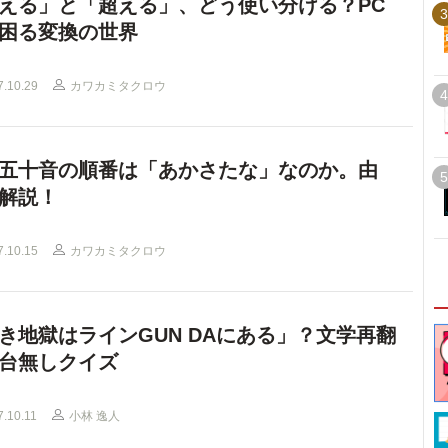
える」と「超える」、どう使い分ける？PC
3
困る変換の世界
7.10.29
カワカミタクロウ
4
五十音の順番は「あかさたな」なのか。由
5
解説！
7.10.15
カワカミタクロウ
き地獄はラインGUN DAにある」？文学再翻
台無しクイズ
7.10.11
小林 逸人