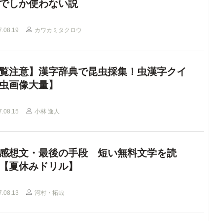
でしか使わない説
7.08.19
カワカミタクロウ
覧注意】漢字辞典で昆虫採集！虫漢字クイ
虫画像大量】
7.08.15
小林 逸人
感想文・最後の手段 短い無料文学を読
【夏休みドリル】
7.08.13
河村・拓哉