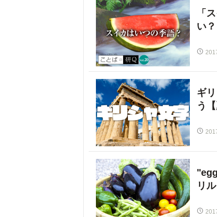
「ス
い？
201
ギリ
う【
201
"e
リル
201