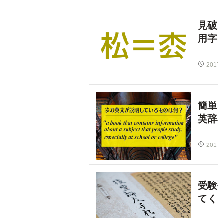
見破
用字
201
簡単
英辞
201
受験
てく