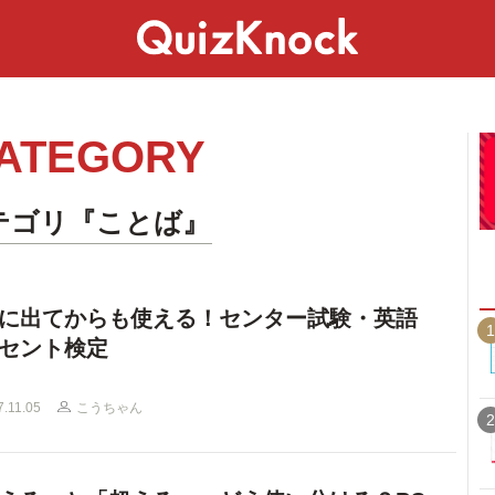
スペシャル
ライフ
ことば
カルチャー
ATEGORY
テゴリ『ことば』
に出てからも使える！センター試験・英語
1
セント検定
7.11.05
こうちゃん
2