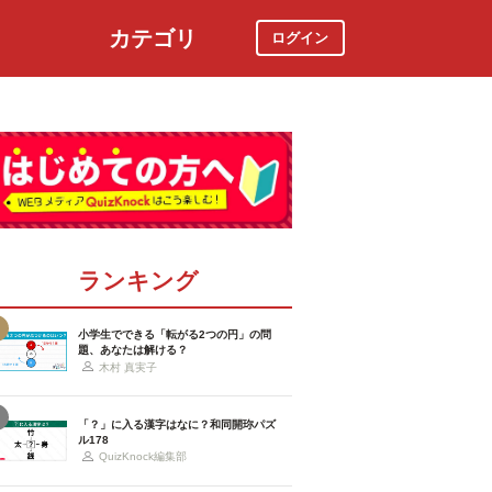
カテゴリ
ログイン
社会
スポーツ
時事ニュース
特集
ランキング
小学生でできる「転がる2つの円」の問
題、あなたは解ける？
木村 真実子
「？」に入る漢字はなに？和同開珎パズ
ル178
QuizKnock編集部