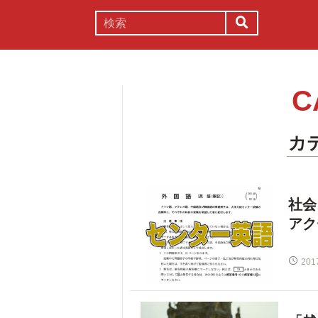
謎解き
コラム
常識
理系
C
カ
社会
アク
201