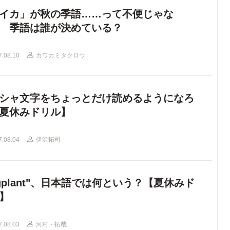
イカ」が秋の季語……って不便じゃな
 季語は誰が決めている？
7.08.10
カワカミタクロウ
シャ文字をちょっとだけ読めるようになろ
夏休みドリル】
7.08.04
伊沢拓司
ggplant"、日本語では何という？【夏休みド
】
7.08.03
河村・拓哉