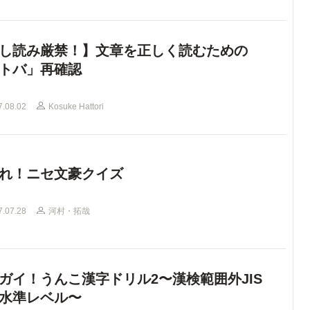
し読み厳禁！】文章を正しく読むための
トバ」再確認
7.08.02
Kosuke Hattori
れ！ニセ文豪クイズ
7.07.28
河村・拓哉
ガイ！うんこ漢字ドリル2〜漢検範囲外JIS
水準レベル〜