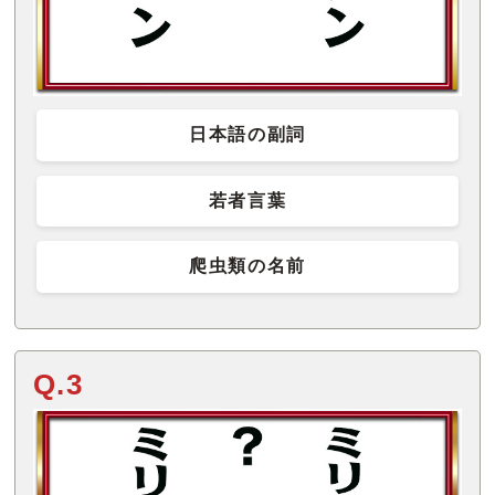
日本語の副詞
若者言葉
爬虫類の名前
Q.3