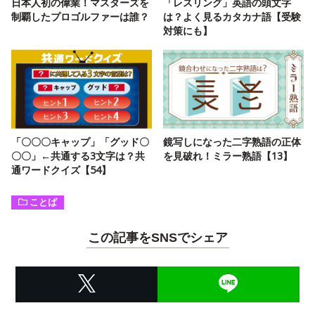
日本人初の偉業！マスターズを
「レスリング」英語の頭文字
制覇したプロゴルファーは誰？
は？よく見るカタカナ語【受験
対策にも】
「〇〇〇キャップ」「グッド〇
鏡写しになった二字熟語の正体
〇〇」←共通する3文字は？共
を見破れ！ミラー熟語【13】
通ワードクイズ【54】
ことば
この記事をSNSでシェア