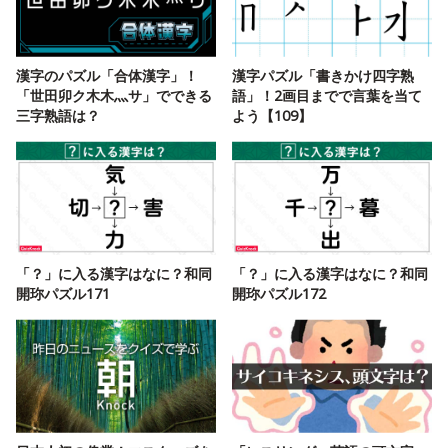
漢字のパズル「合体漢字」！
漢字パズル「書きかけ四字熟
「世田卯ク木木灬サ」でできる
語」！2画目までで言葉を当て
三字熟語は？
よう【109】
「？」に入る漢字はなに？和同
「？」に入る漢字はなに？和同
開珎パズル171
開珎パズル172