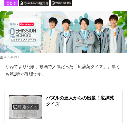
ことば
QuizKnock編集部
2018.01.06
PR
株式会社JERA
かねてより記事、動画で人気だった「広辞苑クイズ」。早く
も第2弾が登場です。
パズルの達人からの出題！広辞苑
クイズ