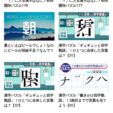
「？」に入る漢字はなに？和同
「？」に入る漢字はなに？和同
開珎パズル176
開珎パズル177
夏といえばビールでしょ！なの
漢字パズル「ギュギュッと四字
にビールが供給不足？なんで？
熟語」！ひとつに合体した言葉
は？【51】
漢字パズル「ギュギュッと四字
漢字パズル「書きかけ四字熟
熟語」！ひとつに合体した言葉
語」！2画目までで言葉を当て
は？【57】
よう【91】