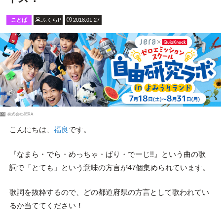
ことば
ふくらP
2018.01.27
PR
株式会社JERA
こんにちは、
福良
です。
『なまら・でら・めっちゃ・ばり・でーじ!!』という曲の歌
詞で「とても」という意味の方言が47個集められています。
歌詞を抜粋するので、どの都道府県の方言として歌われてい
るか当ててください！