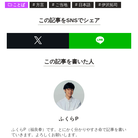
ことば
#
方言
#
ご当地
#
日本語
#
伊沢拓司
この記事をSNSでシェア
この記事を書いた人
ふくらP
ふくらP（福良拳）です。とにかく分かりやすさ命で記事を書い
ていきます。よろしくお願いします。