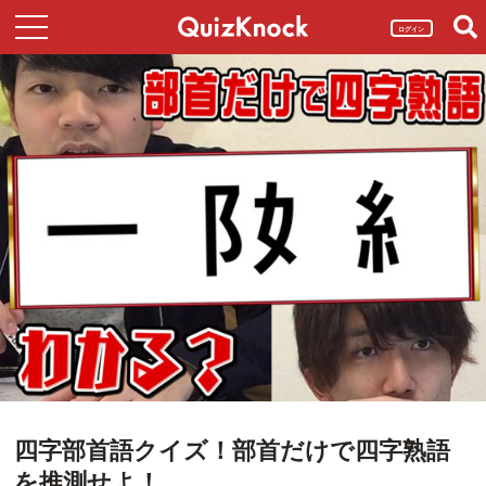
ログイン
四字部首語クイズ！部首だけで四字熟語
を推測せよ！