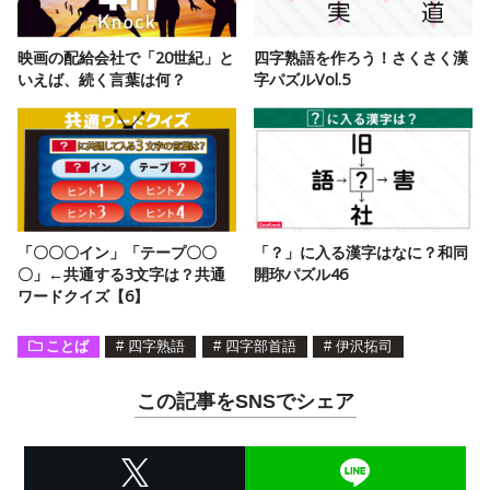
映画の配給会社で「20世紀」と
四字熟語を作ろう！さくさく漢
いえば、続く言葉は何？
字パズルVol.5
「〇〇〇イン」「テープ〇〇
「？」に入る漢字はなに？和同
〇」←共通する3文字は？共通
開珎パズル46
ワードクイズ【6】
ことば
#
四字熟語
#
四字部首語
#
伊沢拓司
この記事をSNSでシェア