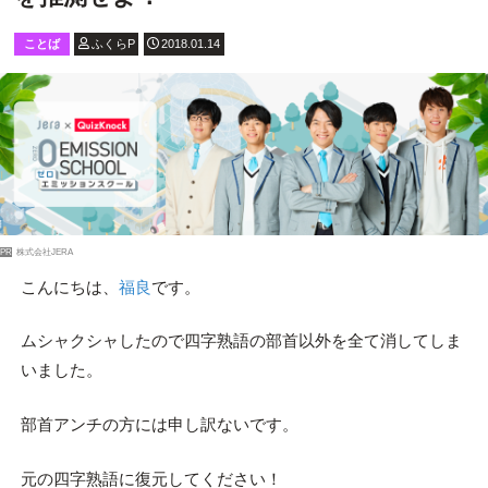
ことば
ふくらP
2018.01.14
PR
株式会社JERA
こんにちは、
福良
です。
ムシャクシャしたので四字熟語の部首以外を全て消してしま
いました。
部首アンチの方には申し訳ないです。
元の四字熟語に復元してください！