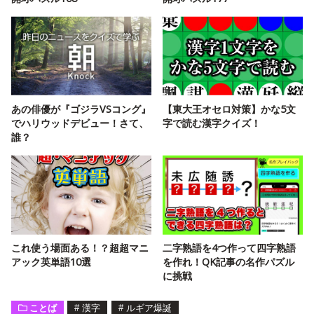
あの俳優が『ゴジラVSコング』
【東大王オセロ対策】かな5文
でハリウッドデビュー！さて、
字で読む漢字クイズ！
誰？
これ使う場面ある！？超超マニ
二字熟語を4つ作って四字熟語
アック英単語10選
を作れ！QK記事の名作パズル
に挑戦
ことば
#
漢字
#
ルギア爆誕