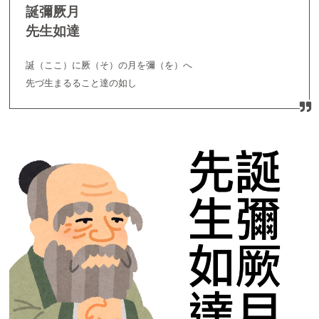
誕彌厥月
先生如達
誕（ここ）に厥（そ）の月を彌（を）へ
先づ生まるること達の如し