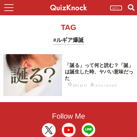
ログイン
TAG
#ルギア爆誕
「誕る」って何と読む？「誕」
は誕生した時、ヤバい意味だっ
た
カワカミタクロウ
2017.12.17
Follow Me