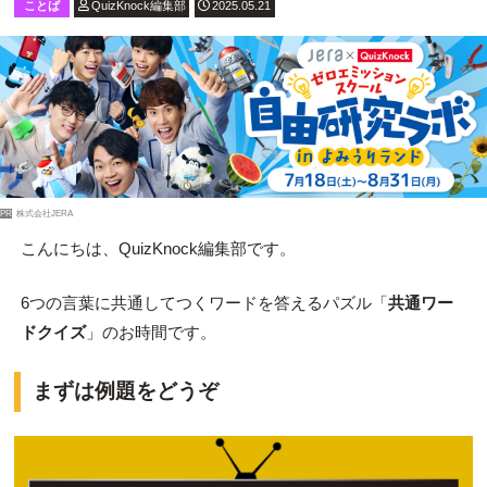
ことば
QuizKnock編集部
2025.05.21
PR
株式会社JERA
こんにちは、QuizKnock編集部です。
6つの言葉に共通してつくワードを答えるパズル「
共通ワー
ドクイズ
」のお時間です。
まずは例題をどうぞ