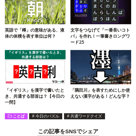
英語で「樽」の意味がある、液
文字をつなげて「一番長いコト
体の体積を表す単位は何？
バ」を作れ！一筆書きロングワ
ード25
「イギリス」を漢字で書いたと
「隅田川」を表すためにしか使
き、共通する部首は？【今日の
えない漢字がある！どんな字？
一問】
ことば
#
今日のパズル
#
共通ワードクイズ
この記事をSNSでシェア