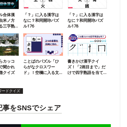
ル合体漢
「？」に入る漢字は
「？」に入る漢字は
虫米ノ方
なに？和同開珎パズ
なに？和同開珎パズ
る三字熟
ル176
ル178
らカッコ
ことばのパズル「ひ
書きかけ漢字クイ
で聞かれ
らがなクロスワー
ズ！「2画目まで」だ
徴クイズ
ド」！空欄に入る文
けで四字熟語を当て
字は？【85】
ろ！【9】
ワードクイズ
記事をSNSでシェア