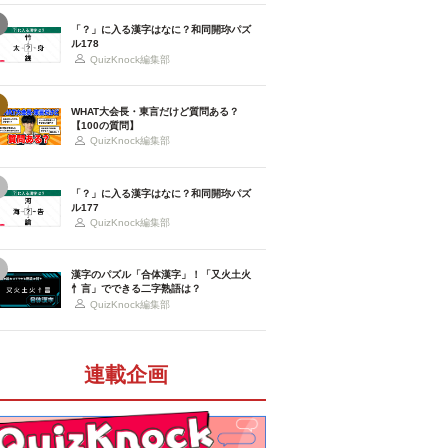
「？」に入る漢字はなに？和同開珎パズ
ル178
QuizKnock編集部
WHAT大会長・東言だけど質問ある？
【100の質問】
QuizKnock編集部
「？」に入る漢字はなに？和同開珎パズ
ル177
QuizKnock編集部
漢字のパズル「合体漢字」！「又火土火
忄言」でできる二字熟語は？
QuizKnock編集部
連載企画