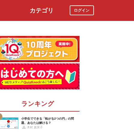
カテゴリ
ログイン
社会
スポーツ
時事ニュース
特集
ランキング
小学生でできる「転がる2つの円」の問
題、あなたは解ける？
木村 真実子