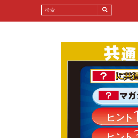
謎解き
コラム
常識
理系