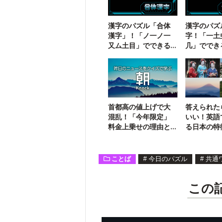
漢字のパズル「合体
漢字のパズ
漢字」！「ノ一ノ一
字！「一土
又ム土目」でできる
几」ででき
二字熟語は？
語は？
首都高の値上げで大
答えられた
混乱！「今年限定」
いい！英語
料金上乗せの理由と
る日本の特
は？
ことば
#
今日のパズル
#
共通
この