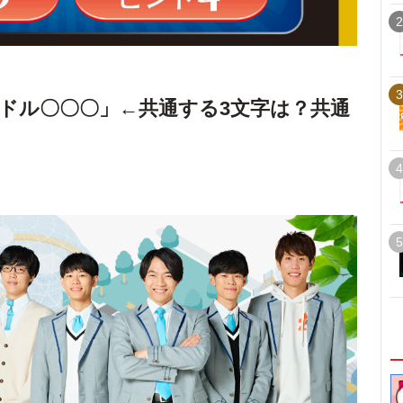
2
3
ドル〇〇〇」←共通する3文字は？共通
4
5