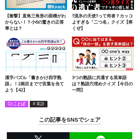
【衝撃】直角三角形の面積がわ
†流氷の天使†って何者？カッコ
からない！？小6の驚きの正答
よすぎる「二つ名」クイズ【疼
率とは？
くぜ】
漢字パズル「書きかけ四字熟
3つの熟語に共通する英単語
語」！2画目までで言葉を当て
は？熟語穴埋めクイズ【今日の
よう【42】
一問】
ことば
#
英語
この記事をSNSでシェア