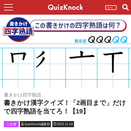
ログイン
書きかけ四字熟語
書きかけ漢字クイズ！「2画目まで」だけ
で四字熟語を当てろ！【19】
ことば
QuizKnock編集部
2022.11.04