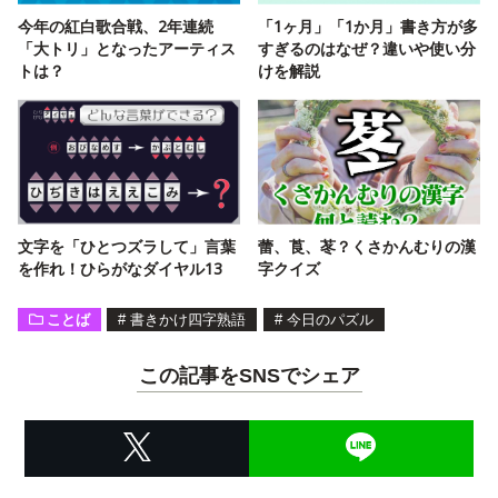
今年の紅白歌合戦、2年連続
「1ヶ月」「1か月」書き方が多
「大トリ」となったアーティス
すぎるのはなぜ？違いや使い分
トは？
けを解説
文字を「ひとつズラして」言葉
蕾、莨、苳？くさかんむりの漢
を作れ！ひらがなダイヤル13
字クイズ
ことば
#
書きかけ四字熟語
#
今日のパズル
この記事をSNSでシェア