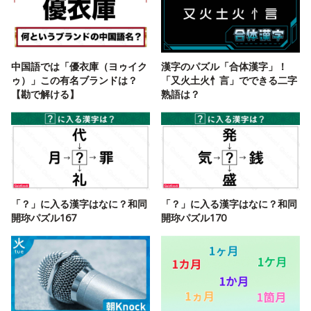
中国語では「優衣庫（ヨゥイク
漢字のパズル「合体漢字」！
ゥ）」この有名ブランドは？
「又火土火忄言」でできる二字
【勘で解ける】
熟語は？
「？」に入る漢字はなに？和同
「？」に入る漢字はなに？和同
開珎パズル167
開珎パズル170