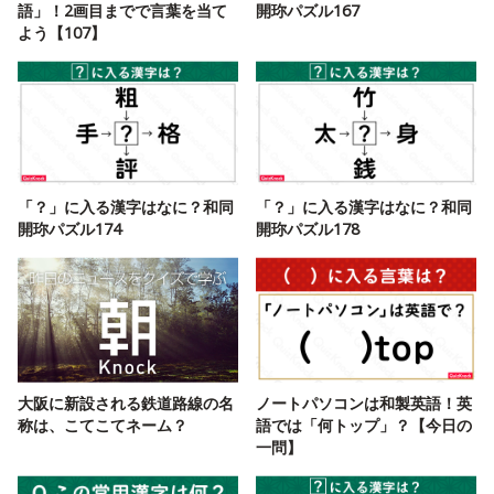
語」！2画目までで言葉を当て
開珎パズル167
よう【107】
「？」に入る漢字はなに？和同
「？」に入る漢字はなに？和同
開珎パズル174
開珎パズル178
大阪に新設される鉄道路線の名
ノートパソコンは和製英語！英
称は、こてこてネーム？
語では「何トップ」？【今日の
一問】