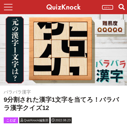
ログイン
バラバラ漢字
9分割された漢字1文字を当てろ！バラバ
ラ漢字クイズ12
ことば
QuizKnock編集部
2022.08.23