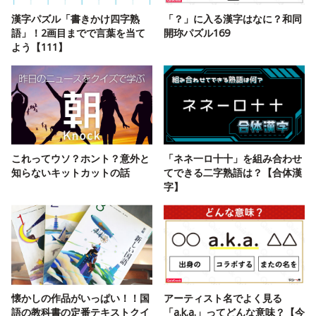
漢字パズル「書きかけ四字熟
「？」に入る漢字はなに？和同
語」！2画目までで言葉を当て
開珎パズル169
よう【111】
これってウソ？ホント？意外と
「ネネ一ロ十十」を組み合わせ
知らないキットカットの話
てできる二字熟語は？【合体漢
字】
懐かしの作品がいっぱい！！国
アーティスト名でよく見る
語の教科書の定番テキストクイ
「a.k.a.」ってどんな意味？【今