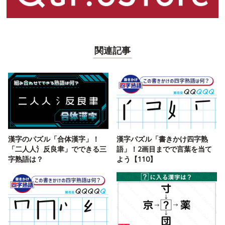
関連記事
漢字のパズル「合体漢字」！
漢字パズル「書きかけ四字熟
「二人人氵反良聿」でできる三
語」！2画目までで言葉を当て
字熟語は？
よう【110】