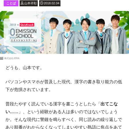
ことば
山本祥彰
2018.02.04
PR
株式会社JERA
どうも、山本です。
パソコンやスマホが普及した現代、漢字の書き取り能力の低
下が危惧されています。
普段たやすく読んでいる漢字を書こうとしたら「
出てこな
い……
」、という経験がある人は多いのではないでしょう
か。そんな現代に警鐘を鳴らすべく、同じ読みの繰り返しで
あり順番がわからなくなってしまいやすい熟語に焦点をあて