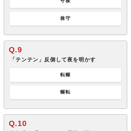
守株
株守
Q.9
「テンテン」反側して夜を明かす
転輾
輾転
Q.10