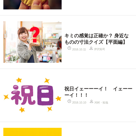
キミの感覚は正確か？ 身近な
ものの寸法クイズ【平面編】
伊沢拓司
2016.10.11
祝日イェーーーイ！ イェーー
ーイ！！！
河村・拓哉
2016.10.10