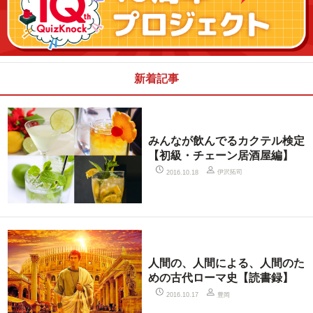
新着記事
みんなが飲んでるカクテル検定
【初級・チェーン居酒屋編】
伊沢拓司
2016.10.18
人間の、人間による、人間のた
めの古代ローマ史【読書録】
豊岡
2016.10.17