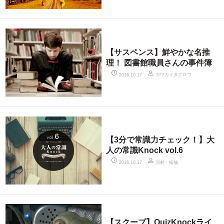
【サスペンス】鮮やかな名推
理！ 図書館職員さんの事件簿
カワカミタクロウ
2016.10.17
【3分で常識力チェック！】大
人の常識Knock vol.6
河村・拓哉
2016.10.17
【スクープ】QuizKnockライ