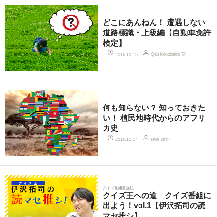
どこにあんねん！ 遭遇しない
道路標識・上級編【自動車免許
検定】
QuizKnock編集部
2016.10.15
何も知らない？ 知っておきた
い！ 植民地時代からのアフリ
カ史
鶴崎 修功
2016.10.14
クイズ番組勉強法
クイズ王への道 クイズ番組に
出よう！vol.1【伊沢拓司の読
マセ推シ】