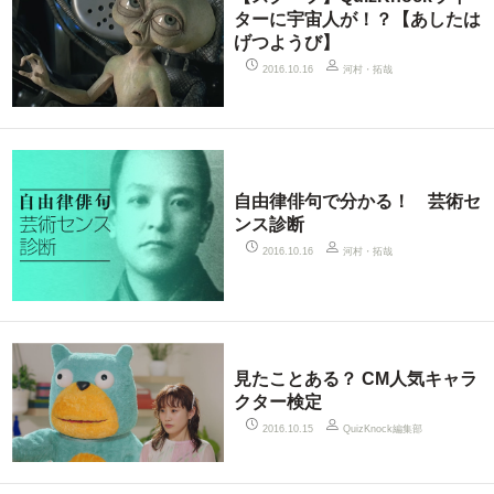
ターに宇宙人が！？【あしたは
げつようび】
河村・拓哉
2016.10.16
自由律俳句で分かる！ 芸術セ
ンス診断
河村・拓哉
2016.10.16
見たことある？ CM人気キャラ
クター検定
QuizKnock編集部
2016.10.15