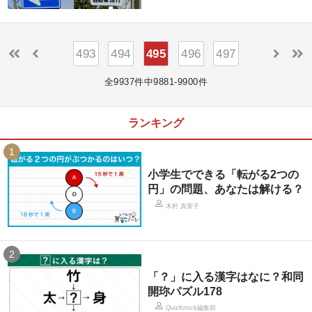
493
494
495
496
497
全9937件中9881-9900件
ランキング
1
小学生でできる「転がる2つの
円」の問題、あなたは解ける？
木村 真実子
2
「？」に入る漢字はなに？和同
開珎パズル178
QuizKnock編集部