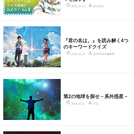
伊沢拓司
2016.10.14
『君の名は。』を読み解く4つ
のキーワードクイズ
QuizKnock編集部
2016.10.13
第2の地球を探せ－系外惑星－
2016.10.12
S.O.