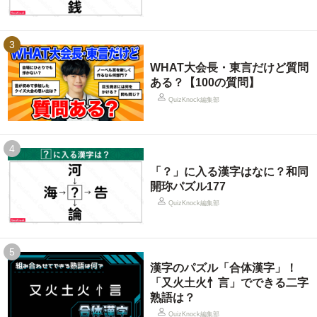
3
WHAT大会長・東言だけど質問
ある？【100の質問】
QuizKnock編集部
4
「？」に入る漢字はなに？和同
開珎パズル177
QuizKnock編集部
5
漢字のパズル「合体漢字」！
「又火土火忄言」でできる二字
熟語は？
QuizKnock編集部