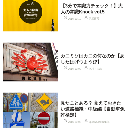
【3分で常識力チェック！】大
人の常識Knock vol.5
伊沢拓司
2016.10.10
カニミソはカニの何なのか【あ
したはげつようび】
河村・拓哉
2016.10.09
見たことある？ 覚えておきた
い道路標識・中級編【自動車免
許検定】
QuizKnock編集部
2016.10.09