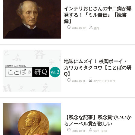
インテリおじさんの中二病が爆
発する！『ミル自伝』【読書
録】
豊岡
2016.10.12
地味にムズイ！ 校閲ボーイ・
カワカミタクロウ【ことばの研
Q】
カワカミタクロウ
2016.10.11
【残念な記事】残念賞でいいか
らノーベル賞が欲しい
河村・拓哉
2016.10.11