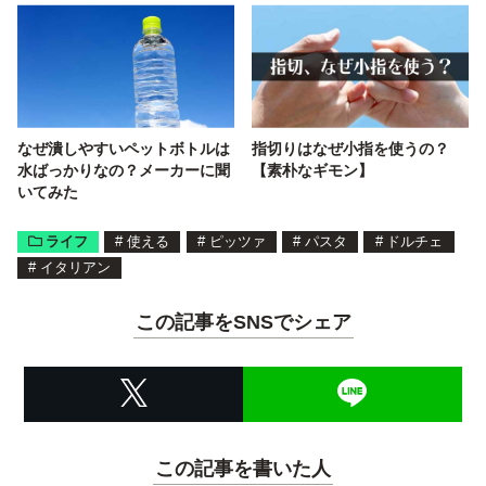
なぜ潰しやすいペットボトルは
指切りはなぜ小指を使うの？
水ばっかりなの？メーカーに聞
【素朴なギモン】
いてみた
ライフ
#
使える
#
ピッツァ
#
パスタ
#
ドルチェ
#
イタリアン
この記事をSNSでシェア
この記事を書いた人