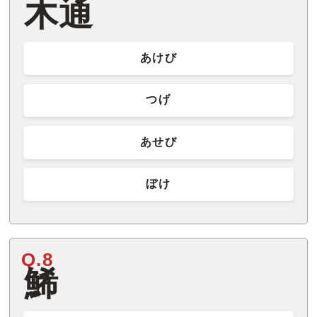
木通
あけび
つげ
あせび
ぼけ
Q.8
鯑