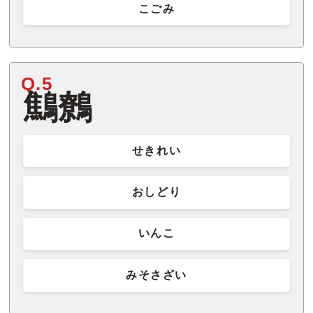
こごみ
Q.5
鷦鷯
せきれい
おしどり
いんこ
みそさざい