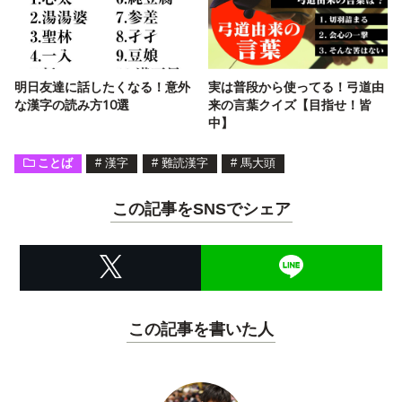
明日友達に話したくなる！意外
実は普段から使ってる！弓道由
な漢字の読み方10選
来の言葉クイズ【目指せ！皆
中】
ことば
#
漢字
#
難読漢字
#
馬大頭
この記事をSNSでシェア
この記事を書いた人