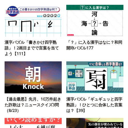
漢字パズル「書きかけ四字熟
「？」に入る漢字はなに？和同
語」！2画目までで言葉を当て
開珎パズル177
よう【111】
【過去最悪】先月、10万件起き
漢字パズル「ギュギュッと四字
た詐欺は？ニュースクイズ3問
熟語」！ひとつに合体した言葉
（8/23）
は？【39】