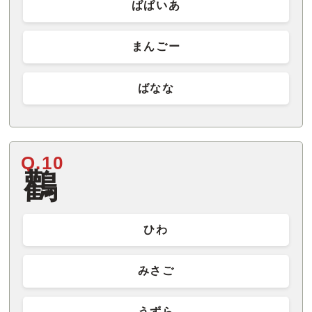
ぱぱいあ
まんごー
ばなな
Q.10
鸛
ひわ
みさご
うずら