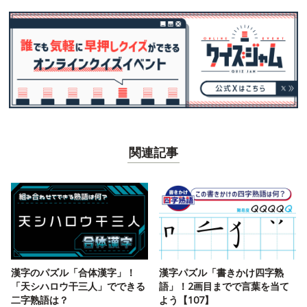
関連記事
漢字のパズル「合体漢字」！
漢字パズル「書きかけ四字熟
「天シハロウ干三人」でできる
語」！2画目までで言葉を当て
二字熟語は？
よう【107】