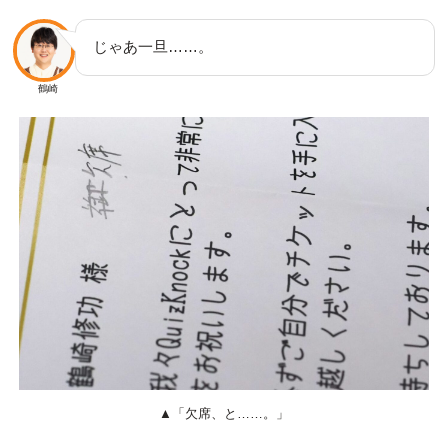
じゃあ一旦……。
鶴崎
▲「欠席、と……。」