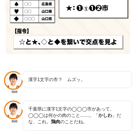
漢字1文字の市？ ムズッ。
鶴崎
千葉県に漢字1文字の◯◯◯市があって、
◯◯◯は何かの肉のこと……。「
かしわ
」だ
な、これ。
鶏肉
のことだね。
鶴崎