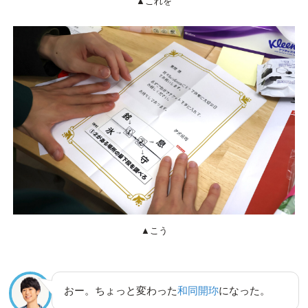
▲これを
▲こう
おー。ちょっと変わった
和同開珎
になった。