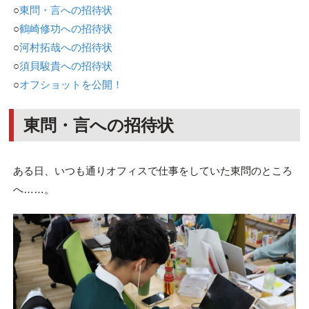
○
東問・言への招待状
○
鶴崎修功への招待状
○
河村拓哉への招待状
○
須貝駿貴への招待状
○
オフショットを公開！
東問・言への招待状
ある日、いつも通りオフィスで仕事をしていた東問のところ
へ……。