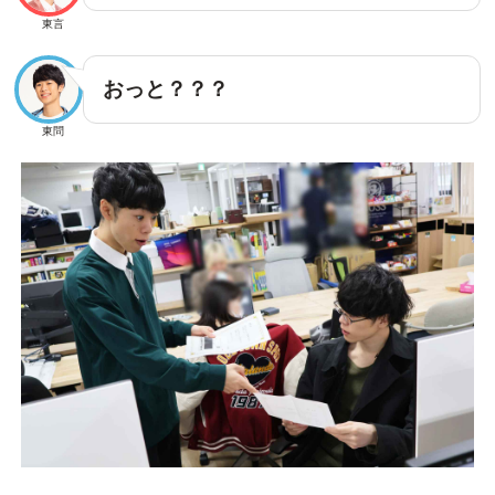
東言
おっと？？？
東問