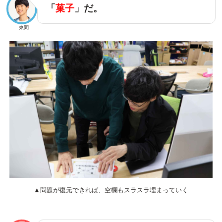
「
菓子
」だ。
東問
▲問題が復元できれば、空欄もスラスラ埋まっていく