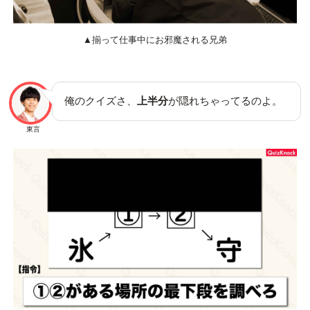
▲揃って仕事中にお邪魔される兄弟
俺のクイズさ、
上半分
が隠れちゃってるのよ。
東言