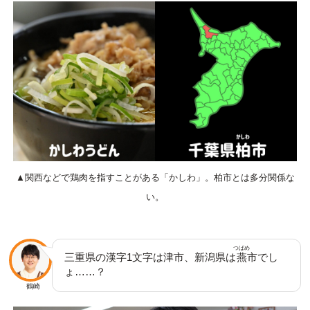
▲関西などで鶏肉を指すことがある「かしわ」。柏市とは多分関係な
い。
つばめ
三重県の漢字1文字は津市、新潟県は
燕
市でし
ょ……？
鶴崎