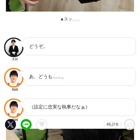
▲スッ……
どうぞ。
木村
あ、どうも……。
鶴崎
（設定に忠実な執事だなぁ）
鶴崎
49,218