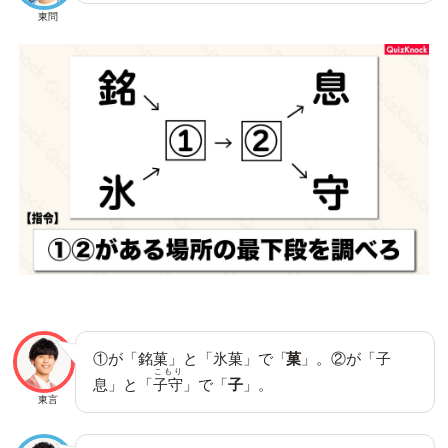
東問
①が「銘菓」と「氷菓」で「
菓
」。②が「子
こもり
息」と「
子守
」で「
子
」。
東言