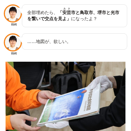
あき
全部埋めたら、
「
安芸
市と鳥取市、堺市と光市
を繋いで交点を見よ」
になったよ？
鶴崎
……地図が、欲しい。
鶴崎