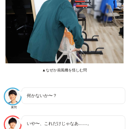
▲なぜか扇風機を怪しむ問
何かないか〜？
東問
いや〜、これだけじゃなあ……。