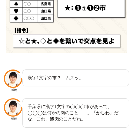
漢字1文字の市？ ムズッ。
鶴崎
千葉県に漢字1文字の◯◯◯市があって、
◯◯◯は何かの肉のこと……。「
かしわ
」だ
な、これ。
鶏肉
のことだね。
鶴崎