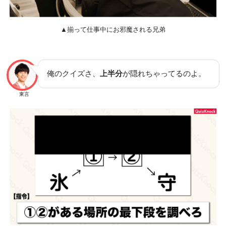
▲揃って仕事中にお邪魔される兄弟
俺のクイズさ、
上半分
が隠れちゃってるのよ。
東言