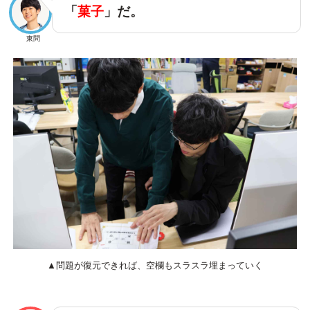
「
菓子
」だ。
東問
▲問題が復元できれば、空欄もスラスラ埋まっていく