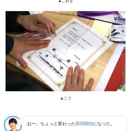
▲これを
▲こう
おー。ちょっと変わった
和同開珎
になった。