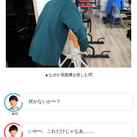
▲なぜか扇風機を怪しむ問
何かないか〜？
東問
いや〜、これだけじゃなあ……。