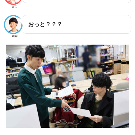
東言
おっと？？？
東問