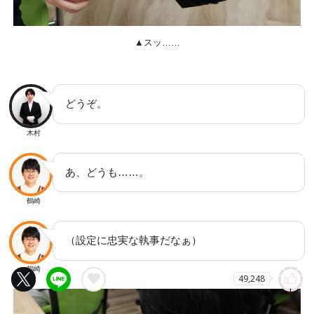
▲スッ……
どうぞ。
木村
あ、どうも……。
鶴崎
（設定に忠実な執事だなぁ）
鶴崎
49,248