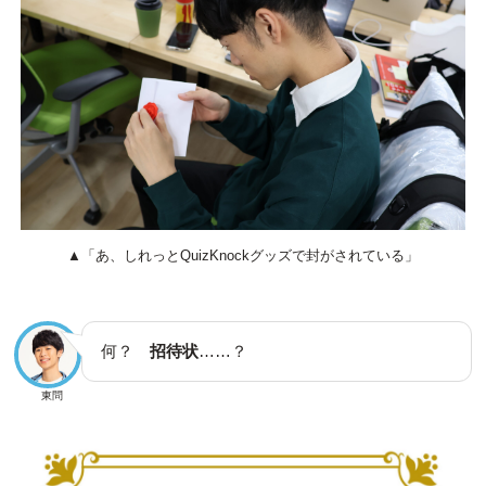
▲「あ、しれっとQuizKnockグッズで封がされている」
何？
招待状
……？
東問