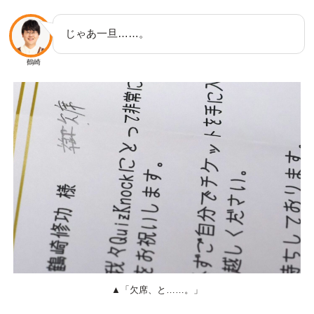
じゃあ一旦……。
鶴崎
▲「欠席、と……。」