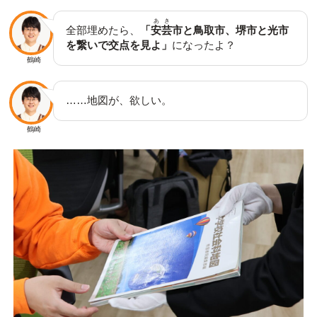
あき
全部埋めたら、
「
安芸
市と鳥取市、堺市と光市
を繋いで交点を見よ」
になったよ？
鶴崎
……地図が、欲しい。
鶴崎