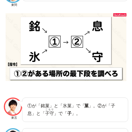
東問
①が「銘菓」と「氷菓」で「
菓
」。②が「子
こもり
息」と「
子守
」で「
子
」。
東言