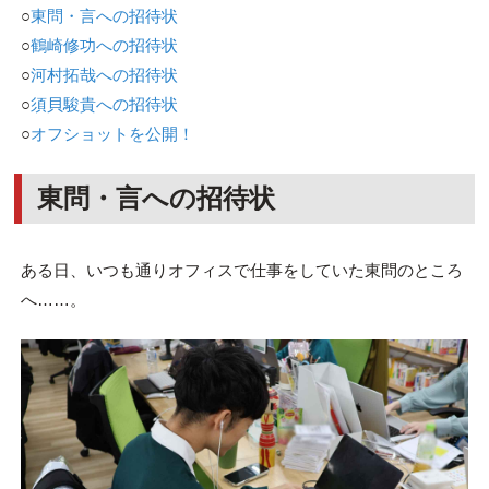
○
東問・言への招待状
○
鶴崎修功への招待状
○
河村拓哉への招待状
○
須貝駿貴への招待状
○
オフショットを公開！
東問・言への招待状
ある日、いつも通りオフィスで仕事をしていた東問のところ
へ……。