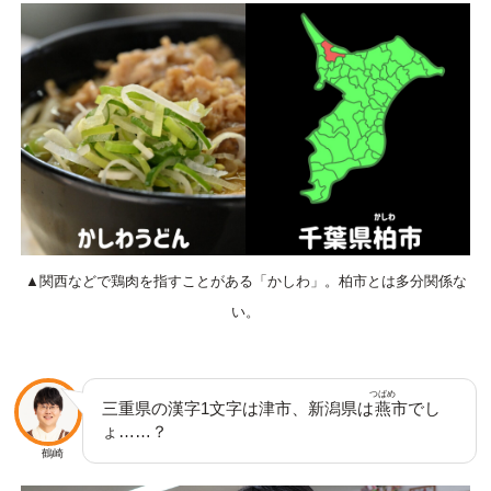
▲関西などで鶏肉を指すことがある「かしわ」。柏市とは多分関係な
い。
つばめ
三重県の漢字1文字は津市、新潟県は
燕
市でし
ょ……？
鶴崎