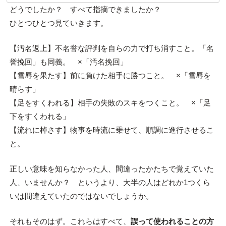
どうでしたか？ すべて指摘できましたか？
ひとつひとつ見ていきます。
【汚名返上】不名誉な評判を自らの力で打ち消すこと。「名
誉挽回」も同義。 ×「汚名挽回」
【雪辱を果たす】前に負けた相手に勝つこと。 ×「雪辱を
晴らす」
【足をすくわれる】相手の失敗のスキをつくこと。 ×「足
下をすくわれる」
【流れに棹さす】物事を時流に乗せて、順調に進行させるこ
と。
正しい意味を知らなかった人、間違ったかたちで覚えていた
人、いませんか？ というより、大半の人はどれか1つくら
いは間違えていたのではないでしょうか。
それもそのはず。これらはすべて、
誤って使われることの方