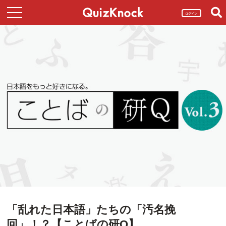
ログイン
「乱れた日本語」たちの「汚名挽
回」！？【ことばの研Q】