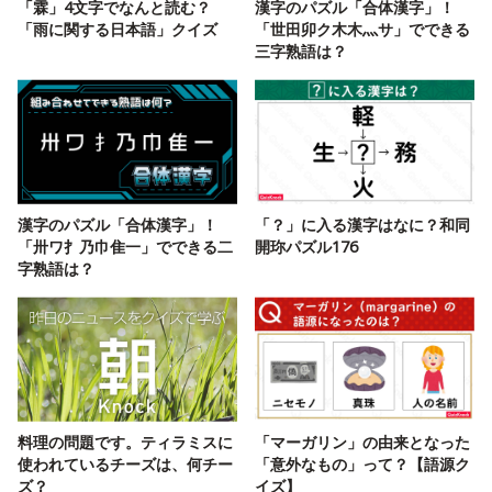
「霖」4文字でなんと読む？
漢字のパズル「合体漢字」！
「雨に関する日本語」クイズ
「世田卯ク木木灬サ」でできる
三字熟語は？
漢字のパズル「合体漢字」！
「？」に入る漢字はなに？和同
「卅ワ扌乃巾隹一」でできる二
開珎パズル176
字熟語は？
料理の問題です。ティラミスに
「マーガリン」の由来となった
使われているチーズは、何チー
「意外なもの」って？【語源ク
ズ？
イズ】