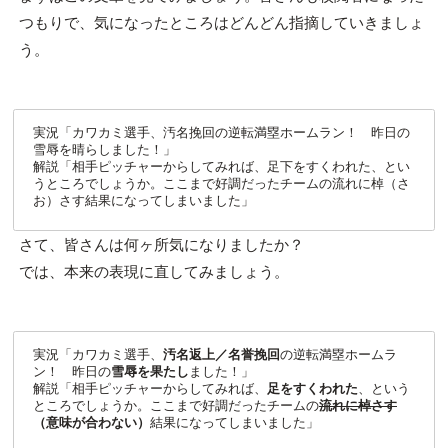
つもりで、気になったところはどんどん指摘していきましょ
う。
実況「カワカミ選手、汚名挽回の逆転満塁ホームラン！ 昨日の
雪辱を晴らしました！」
解説「相手ピッチャーからしてみれば、足下をすくわれた、とい
うところでしょうか。ここまで好調だったチームの流れに棹（さ
お）さす結果になってしまいました」
さて、皆さんは何ヶ所気になりましたか？
では、本来の表現に直してみましょう。
実況「カワカミ選手、
汚名返上／名誉挽回
の逆転満塁ホームラ
ン！ 昨日の
雪辱を果たし
ました！」
解説「相手ピッチャーからしてみれば、
足をすくわれた
、という
ところでしょうか。ここまで好調だったチームの
流れに棹さす
（意味が合わない）
結果になってしまいました」