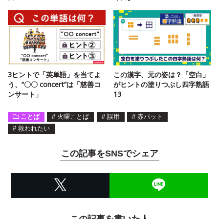
3ヒントで「英単語」を当てよ
この漢字、元の姿は？「空白」
う、“〇〇 concert”は「慈善コ
がヒントの塗りつぶし四字熟語
ンサート」
13
ことば
#
火曜ことば
#
誤用
#
赤バット
#
救われたい
この記事をSNSでシェア
この記事を書いた人