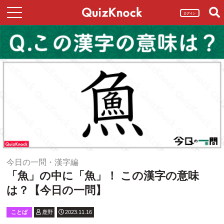
ログイン
今日の一問・漢字編
「魚」の中に「魚」！ この漢字の意味
は？【今日の一問】
ことば
鹿野
2023.11.16