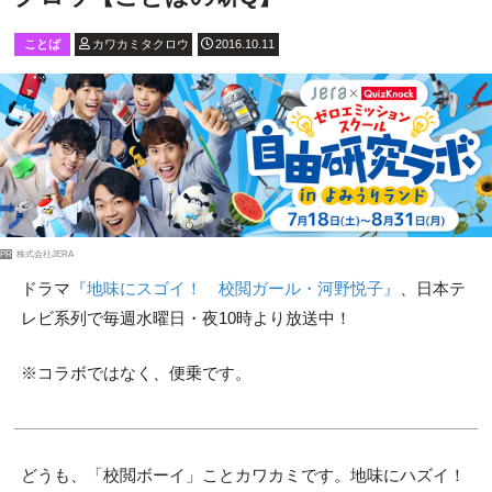
ことば
カワカミタクロウ
2016.10.11
PR
株式会社JERA
ドラマ
『地味にスゴイ！ 校閲ガール・河野悦子』
、日本テ
レビ系列で毎週水曜日・夜10時より放送中！
※コラボではなく、便乗です。
どうも、「校閲ボーイ」ことカワカミです。地味にハズイ！