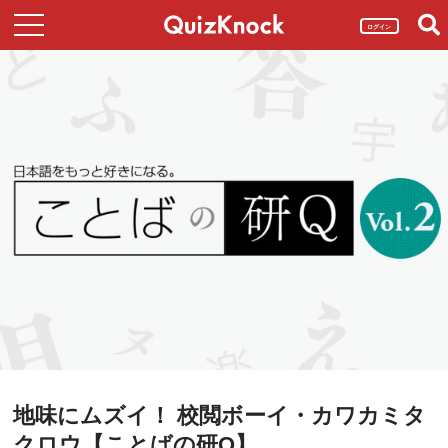
ログイン
地味にムズイ！ 校閲ボーイ・カワカミタ
クロウ【ことばの研Q】