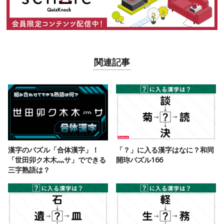
関連記事
漢字のパズル「合体漢字」！
「？」に入る漢字はなに？和同
「世田卯ク木木灬サ」でできる
開珎パズル166
三字熟語は？