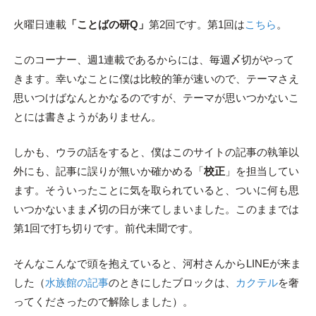
火曜日連載
「ことばの研Q」
第2回です。第1回は
こちら
。
このコーナー、週1連載であるからには、毎週〆切がやって
きます。幸いなことに僕は比較的筆が速いので、テーマさえ
思いつけばなんとかなるのですが、テーマが思いつかないこ
とには書きようがありません。
しかも、ウラの話をすると、僕はこのサイトの記事の執筆以
外にも、記事に誤りが無いか確かめる「
校正
」を担当してい
ます。そういったことに気を取られていると、ついに何も思
いつかないまま〆切の日が来てしまいました。このままでは
第1回で打ち切りです。前代未聞です。
そんなこんなで頭を抱えていると、河村さんからLINEが来ま
した（
水族館の記事
のときにしたブロックは、
カクテル
を奢
ってくださったので解除しました）。