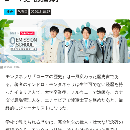
社会
豊岡
2016.10.17
PR
株式会社JERA
モンタネッリ『ローマの歴史』は一風変わった歴史書であ
る。著者のインドロ・モンタネッリは生半可でない経歴を持
ったイタリア人で、大学卒業後、ノルウェーで漁師を、カナ
ダで農場管理人を、エチオピアで陸軍士官を務めたあと、最
終的にジャーナリストになった。
学校で教えられる歴史は、完全無欠の偉人・壮大な記念碑の
連続である。モンタネッリは、そんなはずはないと反発す