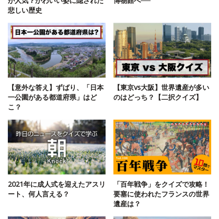
が人気？かわいい姿に隠された
博物館へ──
悲しい歴史
【意外な答え】ずばり、「日本
【東京vs大阪】世界遺産が多い
一公園がある都道府県」はど
のはどっち？【二択クイズ】
こ？
2021年に成人式を迎えたアスリ
「百年戦争」をクイズで攻略！
ート、何人言える？
要塞に使われたフランスの世界
遺産は？