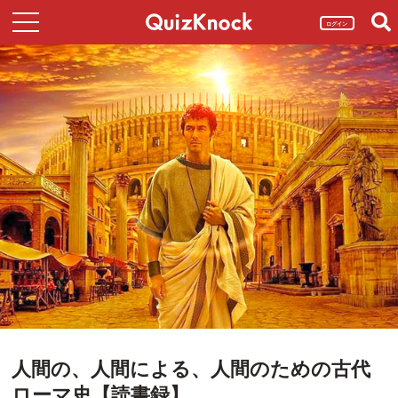
ログイン
人間の、人間による、人間のための古代
ローマ史【読書録】