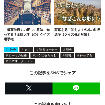
「最高学府」の正しい意味、知
写真を見て答えよ！各地の世界
ってる？全国大学（の）クイズ
遺産【クイズ番組対策】
選手権
社会
#
ガチ
#
読書コーナー
#
歴史
#
ローマの歴史
#
ハゲの女たらし
#
嘔吐
#
神ってる
#
皇帝オークション
この記事をSNSでシェア
この記事を書いた人