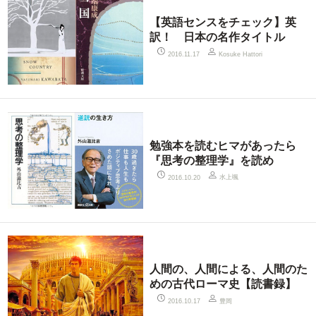
【英語センスをチェック】英
訳！ 日本の名作タイトル
2016.11.17
Kosuke Hattori
勉強本を読むヒマがあったら
『思考の整理学』を読め
水上颯
2016.10.20
人間の、人間による、人間のた
めの古代ローマ史【読書録】
豊岡
2016.10.17