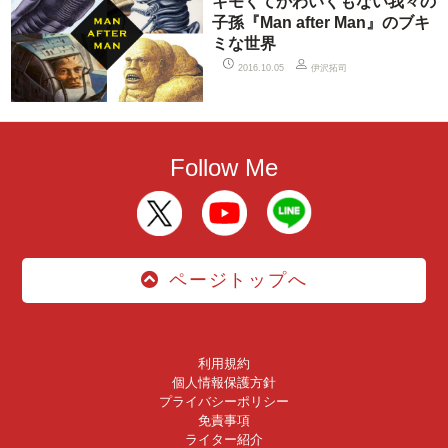
キモくてかわいくもない我々の
子孫『Man after Man』のブキ
ミな世界
伊沢拓司
2016.10.05
Follow Me
ページトップへ
利用規約
個人情報保護方針
プライバシーポリシー
免責事項
ライター紹介