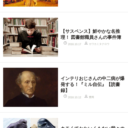
【サスペンス】鮮やかな名推
理！ 図書館職員さんの事件簿
カワカミタクロウ
2016.10.17
インテリおじさんの中二病が爆
発する！『ミル自伝』【読書
録】
豊岡
2016.10.12