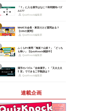
「？」に入る漢字はなに？和同開珎パズ
ル177
QuizKnock編集部
WHAT大会長・東言だけど質問ある？
【100の質問】
QuizKnock編集部
ふくらP×東問「海派？山派？」「どっち
も怖い」【QuizKnock雑談中】
QuizKnock編集部
漢字のパズル「合体漢字」！「又火土火
忄言」でできる二字熟語は？
QuizKnock編集部
連載企画