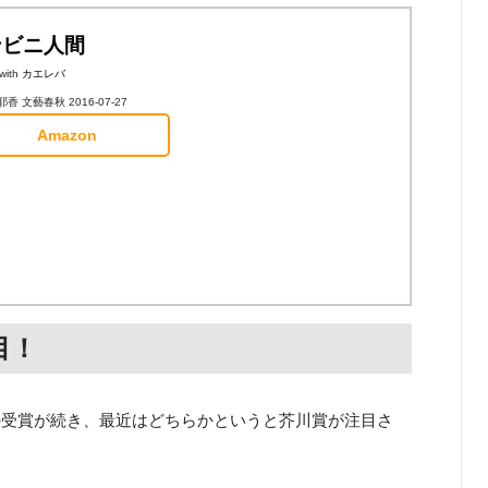
ンビニ人間
with
カエレバ
香 文藝春秋 2016-07-27
Amazon
目！
の受賞が続き、最近はどちらかというと芥川賞が注目さ