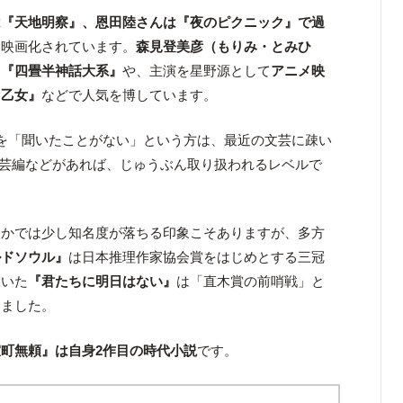
は『天地明察』、恩田陸さんは『夜のピクニック』で過
も映画化されています。
森見登美彦（もりみ・とみひ
た
『四畳半神話大系』
や、主演を星野源として
アニメ映
よ乙女』
などで人気を博しています。
を「聞いたことがない」という方は、最近の文芸に疎い
」文芸編などがあれば、じゅうぶん取り扱われるレベルで
なかでは少し知名度が落ちる印象こそありますが、多方
ルドソウル』
は日本推理作家協会賞をはじめとする三冠
描いた
『君たちに明日はない』
は「直木賞の前哨戦」と
しました。
町無頼』は自身2作目の時代小説
です。