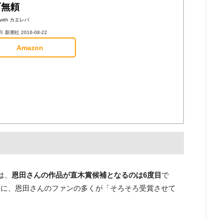
町無頼
with
カエレバ
 新潮社 2016-08-22
Amazon
は、
恩田さんの作品が直木賞候補となるのは6度目
で
けに、恩田さんのファンの多くが「そろそろ受賞させて
。