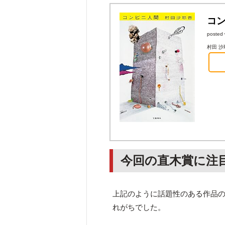
コ
posted 
村田 沙耶
今回の直木賞に注
上記のように話題性のある作品
れがちでした。