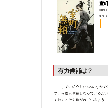
室
posted 
垣根 涼介
有力候補は？
ここまでに紹介した4名のなかで
す。何度も候補となっているだ
くれ」と待ち焦がれているよう