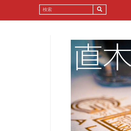
謎解き
コラム
常識
理系