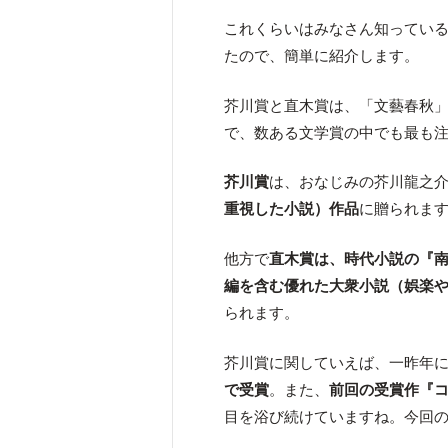
これくらいはみなさん知っていると
たので、簡単に紹介します。
芥川賞と直木賞は、「文藝春秋
で、数ある文学賞の中でも最も
芥川賞
は、おなじみの芥川龍之
重視した小説）作品
に贈られま
他方で
直木賞は、時代小説の『
編を含む優れた大衆小説（娯楽
られます。
芥川賞に関していえば、一昨年
で受賞
。また、
前回の受賞作『
目を浴び続けていますね。今回