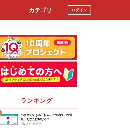
カテゴリ
ログイン
社会
スポーツ
時事ニュース
特集
ランキング
小学生でできる「転がる2つの円」の問
題、あなたは解ける？
木村 真実子