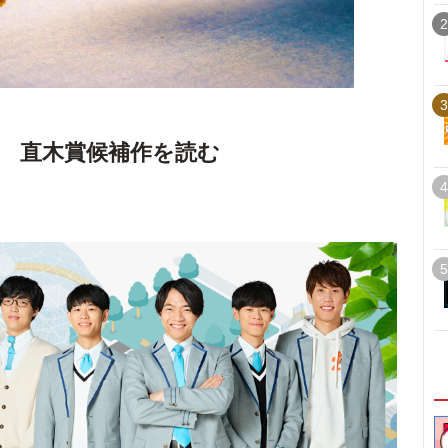
2
3
 直木賞候補作を読む
4
5