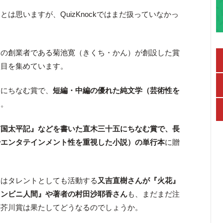
は思いますが、QuizKnockではまだ扱っていなかっ
」の創業者である菊池寛（きくち・かん）が創設した賞
注目を集めています。
介にちなむ賞で、
短編・中編の優れた純文学（芸術性を
す。
南国太平記』などを書いた直木三十五にちなむ賞で、長
やエンタテインメント性を重視した小説）の単行本
に贈
にはタレントとしても活動する
又吉直樹さんが『火花』
コンビニ人間』や著者の村田沙耶香さん
も、まだまだ注
の芥川賞は果たしてどうなるのでしょうか。