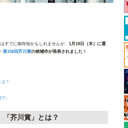
方はすでに御存知かもしれませんが、
1月19日（木）に選
・
第156回芥川賞
の候補作が発表されました！
とは？
国で』
」「芥川賞」とは？