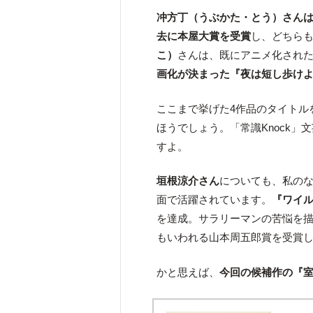
冲方丁（うぶかた・とう）さん
去に本屋大賞を受賞
し、どちら
こ）
さんは、既にアニメ化され
画化が決まった『夜は短し歩け
ここまで挙げた4作品のタイトル
ほうでしょう。「常識Knock
すよ。
垣根涼介さん
についても、私の
面で活躍されています。
『ワイ
を達成。サラリーマンの苦悩を
もいわれる山本周五郎賞を受賞
かと思えば、
今回の候補作の『室